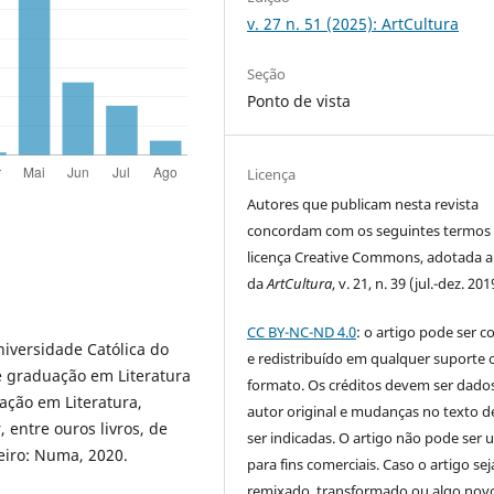
v. 27 n. 51 (2025): ArtCultura
Seção
Ponto de vista
Licença
Autores que publicam nesta revista
concordam com os seguintes termos
licença Creative Commons, adotada a 
da
ArtCultura
, v. 21, n. 39 (jul.-dez. 201
CC BY-NC-ND 4.0
: o artigo pode ser c
niversidade Católica do
e redistribuído em qualquer suporte 
de graduação em Literatura
formato. Os créditos devem ser dado
ação em Literatura,
autor original e mudanças no texto 
entre ouros livros, de
ser indicadas. O artigo não pode ser 
neiro: Numa, 2020.
para fins comerciais. Caso o artigo sej
remixado, transformado ou algo novo