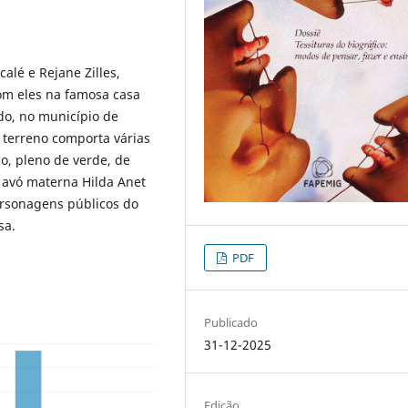
alé e Rejane Zilles,
om eles na famosa casa
do, no município de
 o terreno comporta várias
ço, pleno de verde, de
a avó materna Hilda Anet
ersonagens públicos do
sa.
PDF
Publicado
31-12-2025
Edição