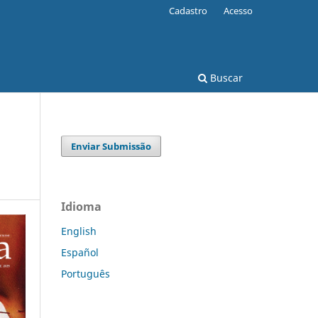
Cadastro
Acesso
Buscar
Enviar Submissão
Idioma
English
Español
Português