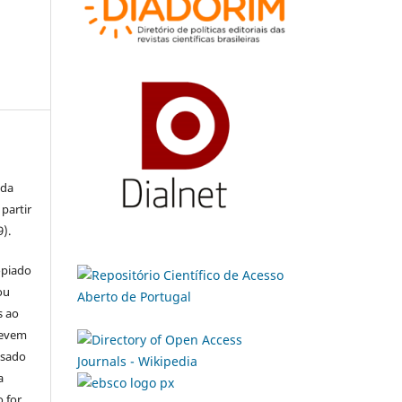
 da
partir
9).
opiado
ou
s ao
devem
usado
a
 for