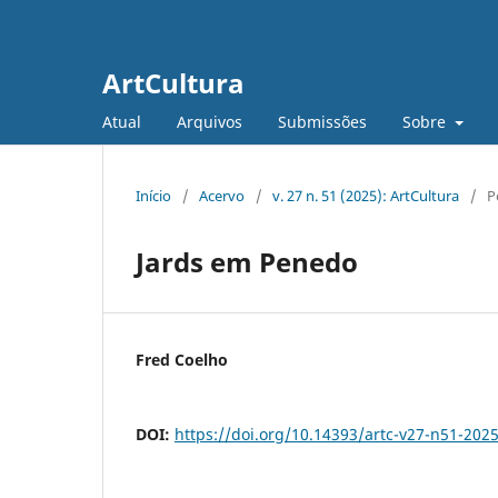
ArtCultura
Atual
Arquivos
Submissões
Sobre
Início
/
Acervo
/
v. 27 n. 51 (2025): ArtCultura
/
P
Jards em Penedo
Fred Coelho
DOI:
https://doi.org/10.14393/artc-v27-n51-202