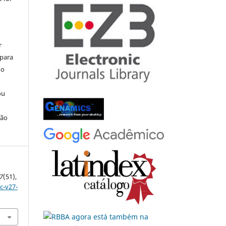
r
 para
do
ou
ção
7
(51),
c-v27-