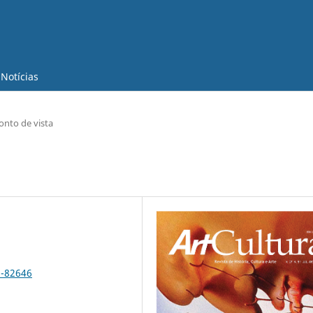
Notícias
onto de vista
5-82646