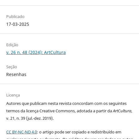
Publicado
17-03-2025
Edição
v. 26 n. 48 (2024): ArtCultura
Seção
Resenhas
Licença
Autores que publicam nesta revista concordam com os seguintes
termos da licença Creative Commons, adotada a partir da
ArtCultura
,
v. 21, n. 39 (jul.-dez. 2019).
CC BY-NC-ND 4.0
: o artigo pode ser copiado e redistribuído em