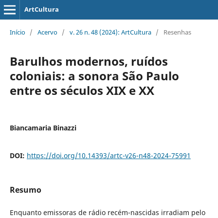
ArtCultura
Início
/
Acervo
/
v. 26 n. 48 (2024): ArtCultura
/
Resenhas
Barulhos modernos, ruídos
coloniais: a sonora São Paulo
entre os séculos XIX e XX
Biancamaria Binazzi
DOI:
https://doi.org/10.14393/artc-v26-n48-2024-75991
Resumo
Enquanto emissoras de rádio recém-nascidas irradiam pelo