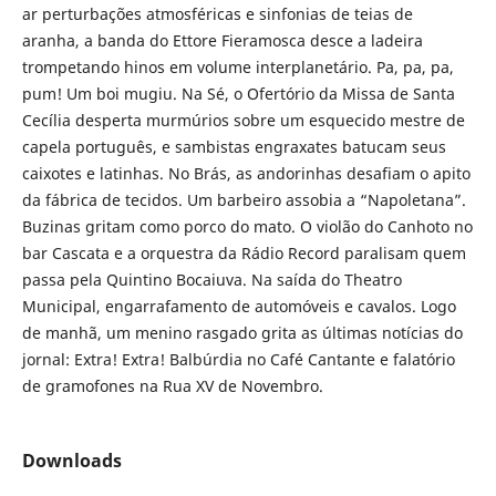
ar perturbações atmosféricas e sinfonias de teias de
aranha, a banda do Ettore Fieramosca desce a ladeira
trompetando hinos em volume interplanetário. Pa, pa, pa,
pum! Um boi mugiu. Na Sé, o Ofertório da Missa de Santa
Cecília desperta murmúrios sobre um esquecido mestre de
capela português, e sambistas engraxates batucam seus
caixotes e latinhas. No Brás, as andorinhas desafiam o apito
da fábrica de tecidos. Um barbeiro assobia a “Napoletana”.
Buzinas gritam como porco do mato. O violão do Canhoto no
bar Cascata e a orquestra da Rádio Record paralisam quem
passa pela Quintino Bocaiuva. Na saída do Theatro
Municipal, engarrafamento de automóveis e cavalos. Logo
de manhã, um menino rasgado grita as últimas notícias do
jornal: Extra! Extra! Balbúrdia no Café Cantante e falatório
de gramofones na Rua XV de Novembro.
Downloads