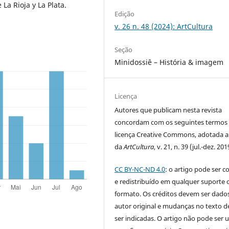
La Rioja y La Plata.
Edição
v. 26 n. 48 (2024): ArtCultura
Seção
Minidossiê – História & imagem
Licença
Autores que publicam nesta revista
concordam com os seguintes termos
licença Creative Commons, adotada a 
da
ArtCultura
, v. 21, n. 39 (jul.-dez. 201
CC BY-NC-ND 4.0
: o artigo pode ser c
e redistribuído em qualquer suporte 
formato. Os créditos devem ser dado
autor original e mudanças no texto 
ser indicadas. O artigo não pode ser 