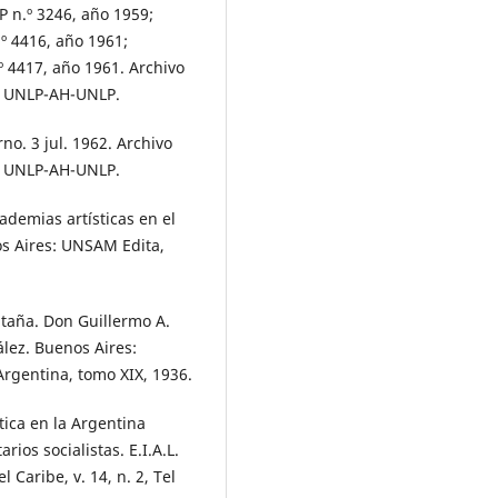
P n.º 3246, año 1959;
º 4416, año 1961;
º 4417, año 1961. Archivo
a, UNLP-AH-UNLP.
no. 3 jul. 1962. Archivo
a, UNLP-AH-UNLP.
cademias artísticas en el
s Aires: UNSAM Edita,
taña. Don Guillermo A.
ález. Buenos Aires:
rgentina, tomo XIX, 1936.
tica en la Argentina
ios socialistas. E.I.A.L.
 Caribe, v. 14, n. 2, Tel