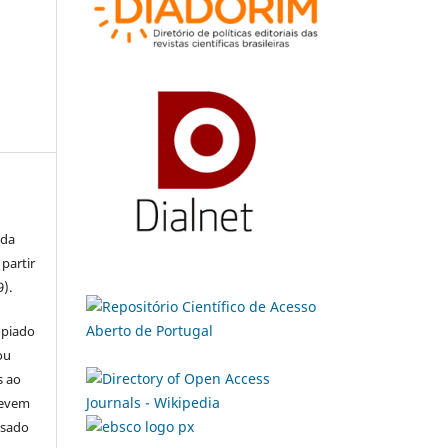
 da
partir
9).
opiado
ou
s ao
devem
usado