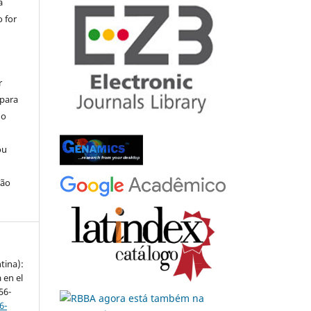
a
 for
r
 para
do
ou
ção
ntina):
 en el
56-
6-