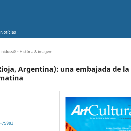
Notícias
inidossiê – História & imagem
 Rioja, Argentina): una embajada de la
amatina
4-75983