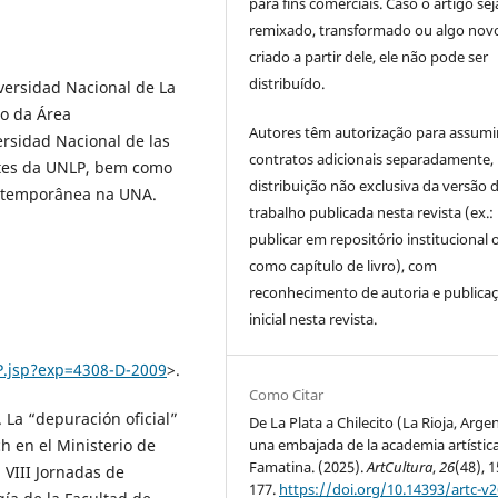
para fins comerciais. Caso o artigo sej
remixado, transformado ou algo novo
criado a partir dele, ele não pode ser
distribuído.
iversidad Nacional de La
ão da Área
Autores têm autorização para assumi
ersidad Nacional de las
contratos adicionais separadamente,
rtes da UNLP, bem como
distribuição não exclusiva da versão 
ontemporânea na UNA.
trabalho publicada nesta revista (ex.:
publicar em repositório institucional 
como capítulo de livro), com
reconhecimento de autoria e publica
inicial nesta revista.
P.jsp?exp=4308-D-2009
>.
Como Citar
 La “depuración oficial”
De La Plata a Chilecito (La Rioja, Arge
una embajada de la academia artística
ch en el Ministerio de
Famatina. (2025).
ArtCultura
,
26
(48), 1
 VIII Jornadas de
177.
https://doi.org/10.14393/artc-v2