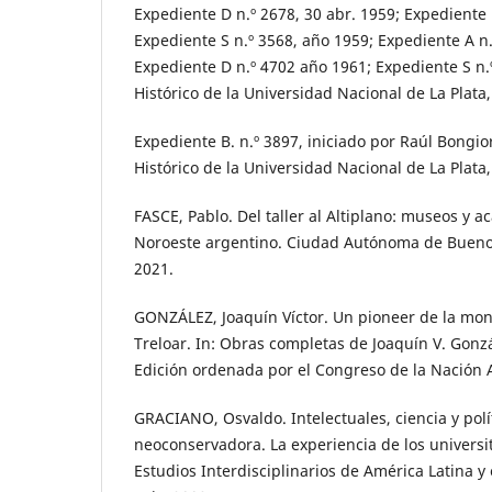
Expediente D n.º 2678, 30 abr. 1959; Expediente 
Expediente S n.º 3568, año 1959; Expediente A n.
Expediente D n.º 4702 año 1961; Expediente S n.
Histórico de la Universidad Nacional de La Plat
Expediente B. n.º 3897, iniciado por Raúl Bongior
Histórico de la Universidad Nacional de La Plat
FASCE, Pablo. Del taller al Altiplano: museos y a
Noroeste argentino. Ciudad Autónoma de Bueno
2021.
GONZÁLEZ, Joaquín Víctor. Un pioneer de la mon
Treloar. In: Obras completas de Joaquín V. Gonz
Edición ordenada por el Congreso de la Nación A
GRACIANO, Osvaldo. Intelectuales, ciencia y polí
neoconservadora. La experiencia de los universitar
Estudios Interdisciplinarios de América Latina y el