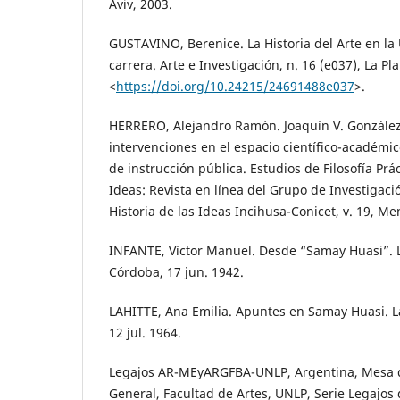
Aviv, 2003.
GUSTAVINO, Berenice. La Historia del Arte en la
carrera. Arte e Investigación, n. 16 (e037), La Pl
<
https://doi.org/10.24215/24691488e037
>.
HERRERO, Alejandro Ramón. Joaquín V. González 
intervenciones en el espacio científico-académico
de instrucción pública. Estudios de Filosofía Prác
Ideas: Revista en línea del Grupo de Investigació
Historia de las Ideas Incihusa-Conicet, v. 19, M
INFANTE, Víctor Manuel. Desde “Samay Huasi”. La
Córdoba, 17 jun. 1942.
LAHITTE, Ana Emilia. Apuntes en Samay Huasi. L
12 jul. 1964.
Legajos AR-MEyARGFBA-UNLP, Argentina, Mesa d
General, Facultad de Artes, UNLP, Serie Legajos