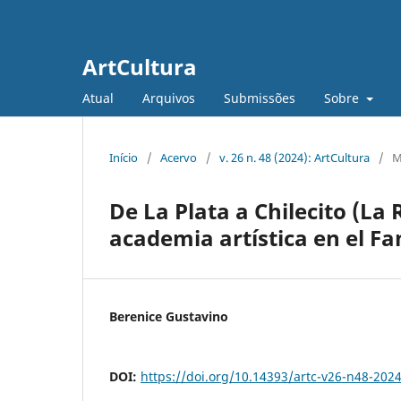
ArtCultura
Atual
Arquivos
Submissões
Sobre
Início
/
Acervo
/
v. 26 n. 48 (2024): ArtCultura
/
M
De La Plata a Chilecito (La
academia artística en el F
Berenice Gustavino
DOI:
https://doi.org/10.14393/artc-v26-n48-202