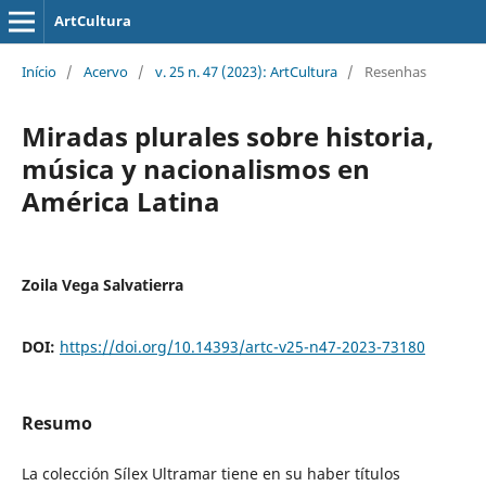
ArtCultura
Início
/
Acervo
/
v. 25 n. 47 (2023): ArtCultura
/
Resenhas
Miradas plurales sobre historia,
música y nacionalismos en
América Latina
Zoila Vega Salvatierra
DOI:
https://doi.org/10.14393/artc-v25-n47-2023-73180
Resumo
La colección Sílex Ultramar tiene en su haber títulos