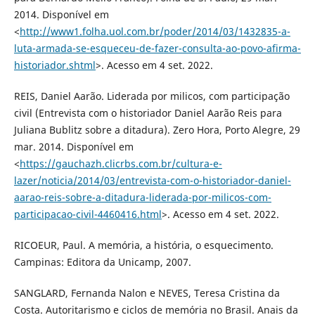
2014. Disponível em
<
http://www1.folha.uol.com.br/poder/2014/03/1432835-a-
luta-armada-se-esqueceu-de-fazer-consulta-ao-povo-afirma-
historiador.shtml
>. Acesso em 4 set. 2022.
REIS, Daniel Aarão. Liderada por milicos, com participação
civil (Entrevista com o historiador Daniel Aarão Reis para
Juliana Bublitz sobre a ditadura). Zero Hora, Porto Alegre, 29
mar. 2014. Disponível em
<
https://gauchazh.clicrbs.com.br/cultura-e-
lazer/noticia/2014/03/entrevista-com-o-historiador-daniel-
aarao-reis-sobre-a-ditadura-liderada-por-milicos-com-
participacao-civil-4460416.html
>. Acesso em 4 set. 2022.
RICOEUR, Paul. A memória, a história, o esquecimento.
Campinas: Editora da Unicamp, 2007.
SANGLARD, Fernanda Nalon e NEVES, Teresa Cristina da
Costa. Autoritarismo e ciclos de memória no Brasil. Anais da