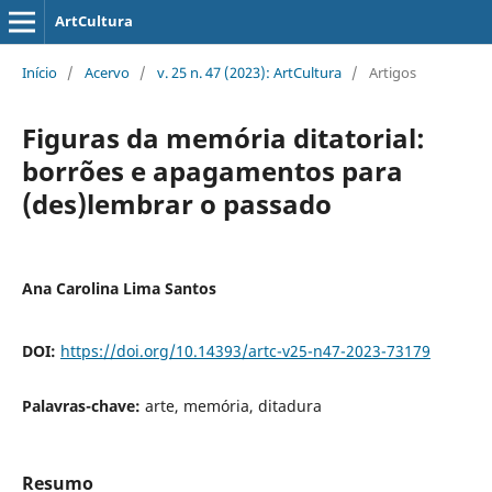
ArtCultura
Início
/
Acervo
/
v. 25 n. 47 (2023): ArtCultura
/
Artigos
Figuras da memória ditatorial:
borrões e apagamentos para
(des)lembrar o passado
Ana Carolina Lima Santos
DOI:
https://doi.org/10.14393/artc-v25-n47-2023-73179
Palavras-chave:
arte, memória, ditadura
Resumo