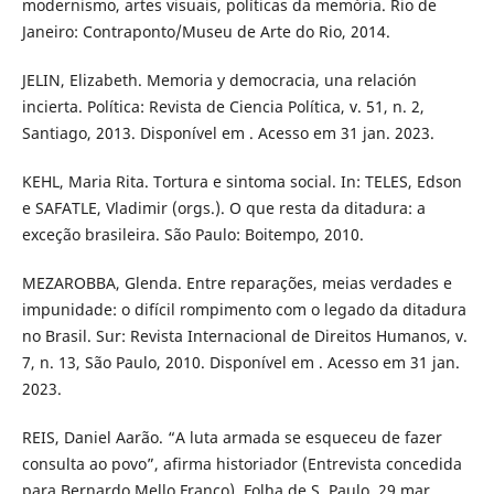
modernismo, artes visuais, políticas da memória. Rio de
Janeiro: Contraponto/Museu de Arte do Rio, 2014.
JELIN, Elizabeth. Memoria y democracia, una relación
incierta. Política: Revista de Ciencia Política, v. 51, n. 2,
Santiago, 2013. Disponível em . Acesso em 31 jan. 2023.
KEHL, Maria Rita. Tortura e sintoma social. In: TELES, Edson
e SAFATLE, Vladimir (orgs.). O que resta da ditadura: a
exceção brasileira. São Paulo: Boitempo, 2010.
MEZAROBBA, Glenda. Entre reparações, meias verdades e
impunidade: o difícil rompimento com o legado da ditadura
no Brasil. Sur: Revista Internacional de Direitos Humanos, v.
7, n. 13, São Paulo, 2010. Disponível em . Acesso em 31 jan.
2023.
REIS, Daniel Aarão. “A luta armada se esqueceu de fazer
consulta ao povo”, afirma historiador (Entrevista concedida
para Bernardo Mello Franco). Folha de S. Paulo, 29 mar.