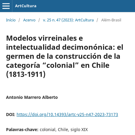
ArtCultura
Início
/
Acervo
/
v. 25 n. 47 (2023): ArtCultura
/
Além-Brasil
Modelos virreinales e
intelectualidad decimonónica: el
germen de la construcción de la
categoría “colonial” en Chile
(1813-1911)
Antonio Marrero Alberto
DOI:
https://doi.org/10.14393/artc-v25-n47-2023-73173
Palavras-chave:
colonial, Chile, siglo XIX