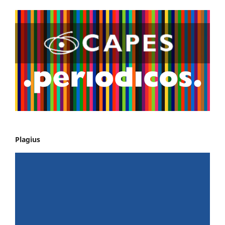
Plagius