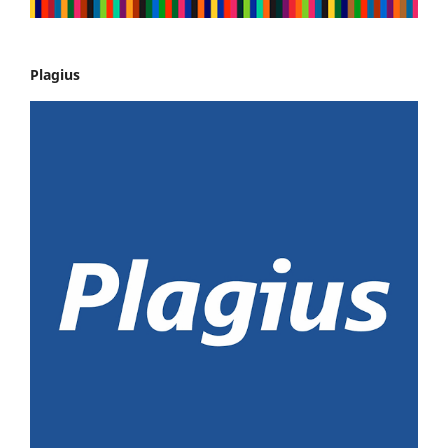
Plagius