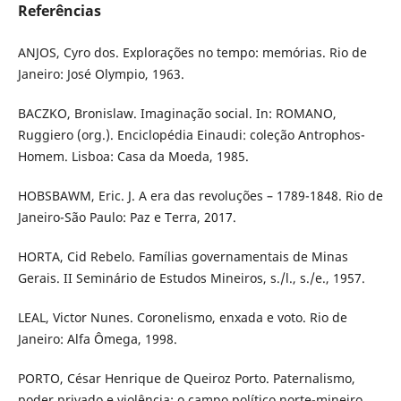
Referências
ANJOS, Cyro dos. Explorações no tempo: memórias. Rio de
Janeiro: José Olympio, 1963.
BACZKO, Bronislaw. Imaginação social. In: ROMANO,
Ruggiero (org.). Enciclopédia Einaudi: coleção Antrophos-
Homem. Lisboa: Casa da Moeda, 1985.
HOBSBAWM, Eric. J. A era das revoluções – 1789-1848. Rio de
Janeiro-São Paulo: Paz e Terra, 2017.
HORTA, Cid Rebelo. Famílias governamentais de Minas
Gerais. II Seminário de Estudos Mineiros, s./l., s./e., 1957.
LEAL, Victor Nunes. Coronelismo, enxada e voto. Rio de
Janeiro: Alfa Ômega, 1998.
PORTO, César Henrique de Queiroz Porto. Paternalismo,
poder privado e violência: o campo político norte-mineiro