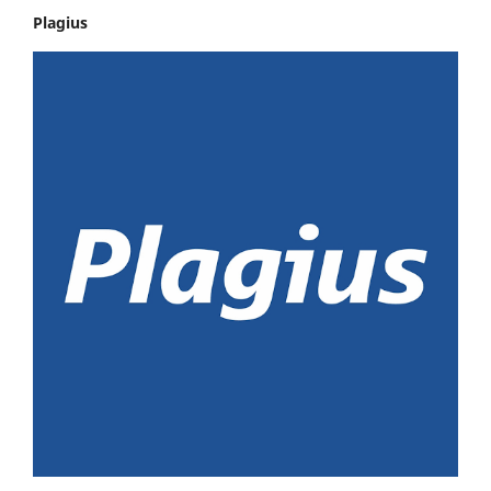
Plagius