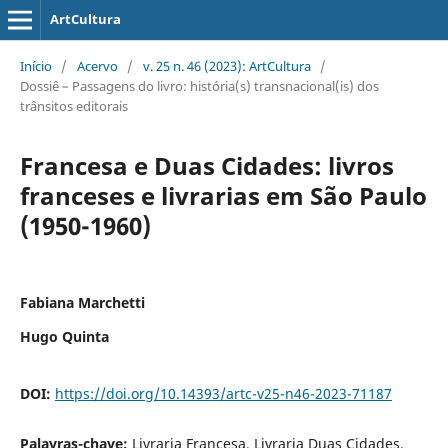
ArtCultura
Início
/
Acervo
/
v. 25 n. 46 (2023): ArtCultura
/
Dossiê – Passagens do livro: história(s) transnacional(is) dos
trânsitos editorais
Francesa e Duas Cidades: livros
franceses e livrarias em São Paulo
(1950-1960)
Fabiana Marchetti
Hugo Quinta
DOI:
https://doi.org/10.14393/artc-v25-n46-2023-71187
Palavras-chave:
Livraria Francesa, Livraria Duas Cidades,