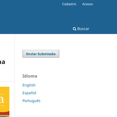
Cadastro
Acesso
Buscar
Enviar Submissão
na
Idioma
English
Español
Português