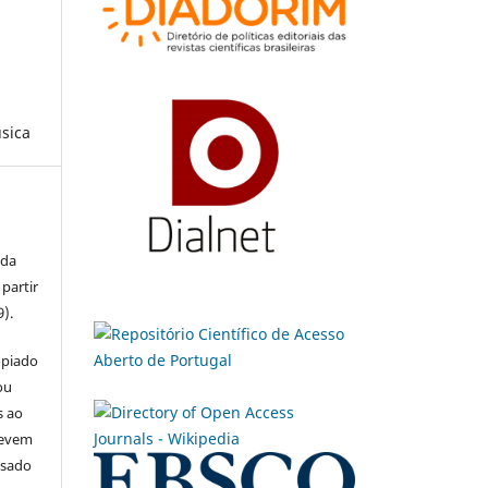
sica
 da
partir
9).
opiado
ou
s ao
devem
usado