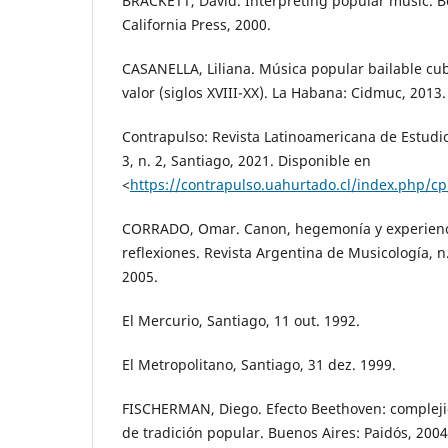
BRACKETT, David. Interpreting popular music. Be
California Press, 2000.
CASANELLA, Liliana. Música popular bailable cuba
valor (siglos XVIII-XX). La Habana: Cidmuc, 2013.
Contrapulso: Revista Latinoamericana de Estudio
3, n. 2, Santiago, 2021. Disponible en
<
https://contrapulso.uahurtado.cl/index.php/cp
CORRADO, Omar. Canon, hegemonía y experienci
reflexiones. Revista Argentina de Musicología, n
2005.
El Mercurio, Santiago, 11 out. 1992.
El Metropolitano, Santiago, 31 dez. 1999.
FISCHERMAN, Diego. Efecto Beethoven: complejid
de tradición popular. Buenos Aires: Paidós, 2004