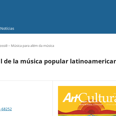
Notícias
ossiê – Música para além da música
al de la música popular latinoamerica
2-68252