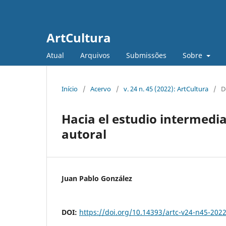
ArtCultura
Atual
Arquivos
Submissões
Sobre
Início
/
Acervo
/
v. 24 n. 45 (2022): ArtCultura
/
D
Hacia el estudio intermedi
autoral
Juan Pablo González
DOI:
https://doi.org/10.14393/artc-v24-n45-202