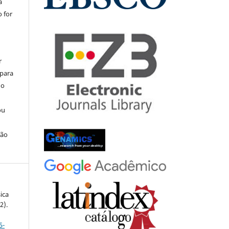
a
 for
r
 para
do
ou
ção
ica
2).
5-