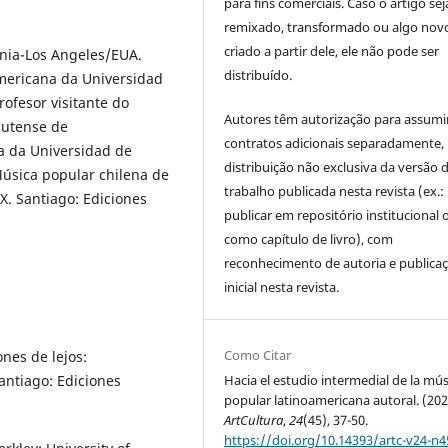
para fins comerciais. Caso o artigo sej
remixado, transformado ou algo novo
criado a partir dele, ele não pode ser
rnia-Los Angeles/EUA.
distribuído.
mericana da Universidad
ofesor visitante do
Autores têm autorização para assumi
lutense de
contratos adicionais separadamente,
 da Universidad de
distribuição não exclusiva da versão 
Música popular chilena de
trabalho publicada nesta revista (ex.:
XX. Santiago: Ediciones
publicar em repositório institucional 
como capítulo de livro), com
reconhecimento de autoria e publica
inicial nesta revista.
Como Citar
nes de lejos:
Hacia el estudio intermedial de la mús
antiago: Ediciones
popular latinoamericana autoral. (202
ArtCultura
,
24
(45), 37-50.
https://doi.org/10.14393/artc-v24-n4