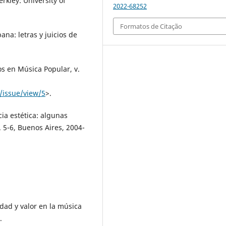
rkley: University of
2022-68252
Formatos de Citação
na: letras y juicios de
s en Música Popular, v.
/issue/view/5
>.
a estética: algunas
. 5-6, Buenos Aires, 2004-
ad y valor en la música
.