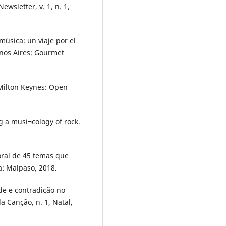
wsletter, v. 1, n. 1,
úsica: un viaje por el
enos Aires: Gourmet
Milton Keynes: Open
g a musi¬cology of rock.
oral de 45 temas que
a: Malpaso, 2018.
de e contradição no
a Canção, n. 1, Natal,