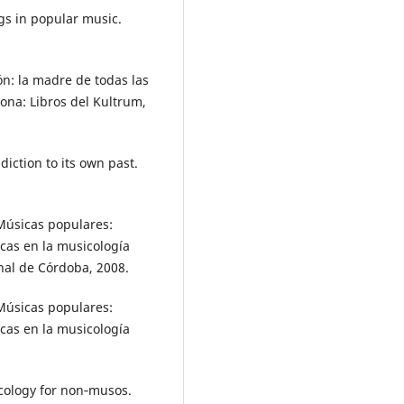
gs in popular music.
n: la madre de todas las
lona: Libros del Kultrum,
iction to its own past.
Músicas populares:
icas en la musicología
nal de Córdoba, 2008.
Músicas populares:
icas en la musicología
cology for non‐musos.