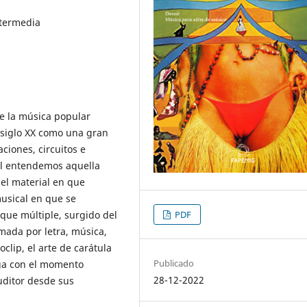
ntermedia
de la música popular
l siglo XX como una gran
ciones, circuitos e
al entendemos aquella
 el material en que
musical en que se
PDF
 que múltiple, surgido del
mada por letra, música,
clip, el arte de carátula
Publicado
oga con el momento
28-12-2022
uditor desde sus