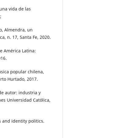
 una vida de las
;
no, Almendra, un
a, n. 17, Santa Fe, 2020.
e América Latina:
016.
sica popular chilena,
rto Hurtado, 2017.
e autor: industria y
nes Universidad Católica,
and identity politics.