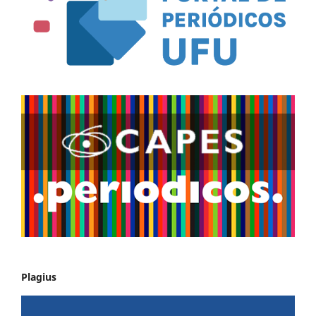
Plagius