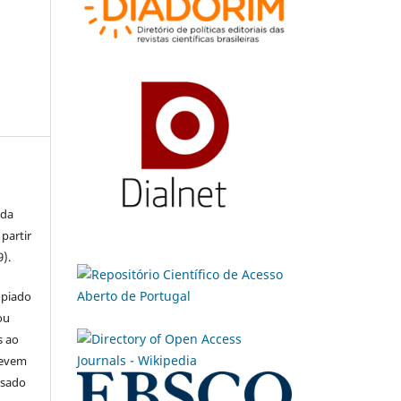
 da
partir
9).
opiado
ou
s ao
devem
usado