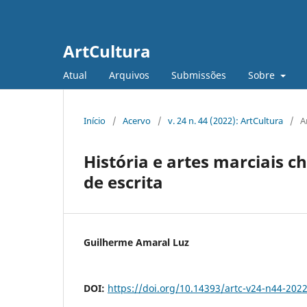
ArtCultura
Atual
Arquivos
Submissões
Sobre
Início
/
Acervo
/
v. 24 n. 44 (2022): ArtCultura
/
A
História e artes marciais c
de escrita
Guilherme Amaral Luz
DOI:
https://doi.org/10.14393/artc-v24-n44-202