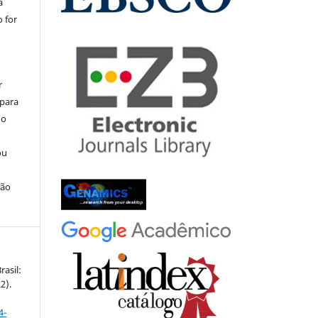
a
 for
r
 para
do
ou
ção
rasil:
2).
4-