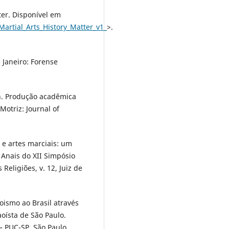
er. Disponível em
rtial_Arts_History_Matter_v1_
>.
 Janeiro: Forense
n. Produção acadêmica
Motriz: Journal of
 e artes marciais: um
 Anais do XII Simpósio
Religiões, v. 12, Juiz de
ismo ao Brasil através
oísta de São Paulo.
– PUC-SP, São Paulo,