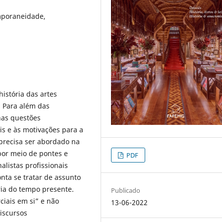
mporaneidade,
história das artes
. Para além das
nas questões
is e às motivações para a
 precisa ser abordado na
por meio de pontes e
PDF
alistas profissionais
ta se tratar de assunto
ria do tempo presente.
Publicado
ciais em si” e não
13-06-2022
iscursos