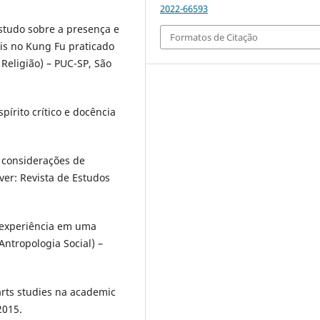
2022-66593
estudo sobre a presença e
Formatos de Citação
ais no Kung Fu praticado
Religião) – PUC-SP, São
pírito crítico e docência
 considerações de
ver: Revista de Estudos
e experiência em uma
Antropologia Social) –
arts studies na academic
2015.