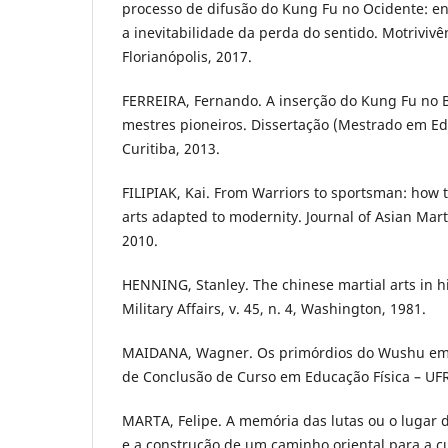
processo de difusão do Kung Fu no Ocidente: en
a inevitabilidade da perda do sentido. Motrivivênc
Florianópolis, 2017.
FERREIRA, Fernando. A inserção do Kung Fu no B
mestres pioneiros. Dissertação (Mestrado em Ed
Curitiba, 2013.
FILIPIAK, Kai. From Warriors to sportsman: how t
arts adapted to modernity. Journal of Asian Martial
2010.
HENNING, Stanley. The chinese martial arts in hi
Military Affairs, v. 45, n. 4, Washington, 1981.
MAIDANA, Wagner. Os primórdios do Wushu em 
de Conclusão de Curso em Educação Física – UFR
MARTA, Felipe. A memória das lutas ou o lugar d
e a construção de um caminho oriental para a cu