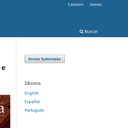
Cadastro
Acesso
Buscar
Enviar Submissão
 e
Idioma
English
Español
Português