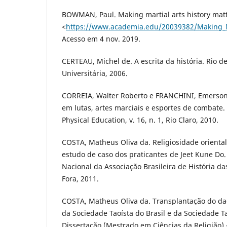
BOWMAN, Paul. Making martial arts history matt
<
https://www.academia.edu/20039382/Making_Ma
Acesso em 4 nov. 2019.
CERTEAU, Michel de. A escrita da história. Rio de
Universitária, 2006.
CORREIA, Walter Roberto e FRANCHINI, Emerso
em lutas, artes marciais e esportes de combate. 
Physical Education, v. 16, n. 1, Rio Claro, 2010.
COSTA, Matheus Oliva da. Religiosidade oriental
estudo de caso dos praticantes de Jeet Kune Do.
Nacional da Associação Brasileira de História das 
Fora, 2011.
COSTA, Matheus Oliva da. Transplantação do dao
da Sociedade Taoísta do Brasil e da Sociedade Ta
Dissertação (Mestrado em Ciências da Religião) 