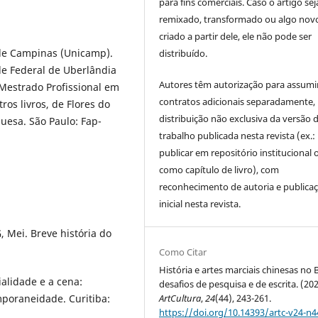
para fins comerciais. Caso o artigo sej
remixado, transformado ou algo novo
criado a partir dele, ele não pode ser
 de Campinas (Unicamp).
distribuído.
ade Federal de Uberlândia
Autores têm autorização para assumi
Mestrado Profissional em
contratos adicionais separadamente,
tros livros, de Flores do
distribuição não exclusiva da versão 
uesa. São Paulo: Fap-
trabalho publicada nesta revista (ex.:
publicar em repositório institucional 
como capítulo de livro), com
reconhecimento de autoria e publica
inicial nesta revista.
 Mei. Breve história do
Como Citar
História e artes marciais chinesas no B
alidade e a cena:
desafios de pesquisa e de escrita. (202
ArtCultura
,
24
(44), 243-261.
mporaneidade. Curitiba:
https://doi.org/10.14393/artc-v24-n4