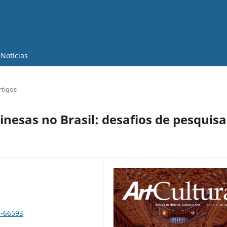
Notícias
rtigos
hinesas no Brasil: desafios de pesquisa
2-66593