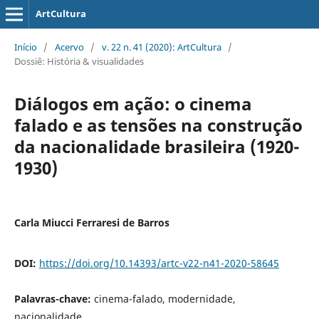
ArtCultura
Início
/
Acervo
/
v. 22 n. 41 (2020): ArtCultura
/
Dossiê: História & visualidades
Diálogos em ação: o cinema
falado e as tensões na construção
da nacionalidade brasileira (1920-
1930)
Carla Miucci Ferraresi de Barros
DOI:
https://doi.org/10.14393/artc-v22-n41-2020-58645
Palavras-chave:
cinema-falado, modernidade,
nacionalidade