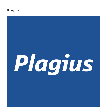
Plagius