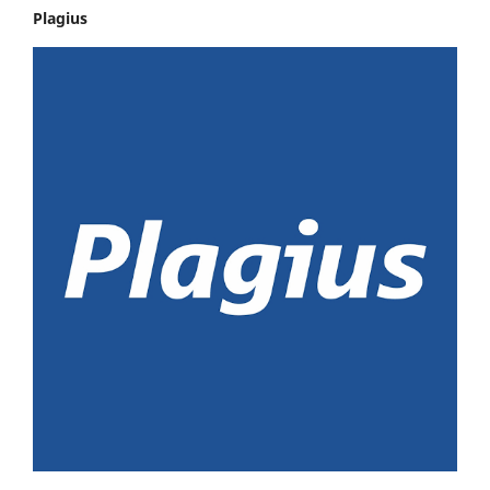
Plagius