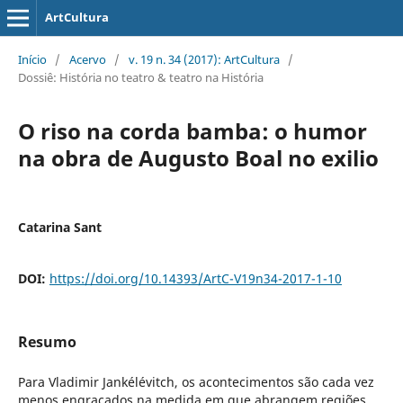
ArtCultura
Início
/
Acervo
/
v. 19 n. 34 (2017): ArtCultura
/
Dossiê: História no teatro & teatro na História
O riso na corda bamba: o humor
na obra de Augusto Boal no exilio
Catarina Sant
DOI:
https://doi.org/10.14393/ArtC-V19n34-2017-1-10
Resumo
Para Vladimir Jankélévitch, os acontecimentos são cada vez
menos engraçados na medida em que abrangem regiões