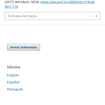
(2017).
ArtCultura
,
19
(34).
https://doi.org/10.14393/ArtC-V19n34-
2017-1-10
Formatos de Citação
Enviar Submissão
Idioma
English
Español
Português