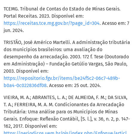
TCEMG. Tribunal de Contas do Estado de Minas Gerais.
Portal Receitas. 2023. Disponível em:
https://receitas.tce.mg.gov.br/?page_id=304
. Acesso em: 7
jun. 2024.
TRISTÃO, José Américo Martelli. A administração tributária
dos municípios brasileiros: uma avaliação do
desempenho da arrecadação. 2003. 172 f. Tese (Doutorado
em Administração) – Fundação Getúlio Vargas, São Paulo,
2003. Disponível em:
https://repositorio.fgv.br/items/be24f5c2-06c7-489b-
b0a4-0c022836df08
. Acesso em: 25 out. 2024.
VIEIRA, M. A.; ABRANTES, L. A.; DE ALMEIDA, F. M.; DA SILVA,
T. A.; FERREIRA, M. A. M. Condicionantes da Arrecadação
Tributária: Uma análise para os Municípios de Minas
Gerais. Enfoque: Reflexão Contábil, [S. l.], v. 36, n. 2, p. 147-
162, 2017. Disponível em:
https://periodicos.uem.br/ojs/index.php/Enfoque/article/view/33938