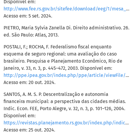
Disponível em:
http://www.fee.rs.gov.br/sitefee/download/eeg/1/mesa_9_pereira.pdf
Acesso em: 5 set. 2024.
PIETRO, Maria Sylvia Zanella Di. Direito administrativo. 26.
ed. São Paulo: Atlas, 2013.
POSTALI, F.; ROCHA, F. Federalismo fiscal enquanto
esquema de seguro regional: uma avaliação do caso
brasileiro. Pesquisa e Planejamento Econômico, Rio de
Janeiro, v. 33, n. 3, p. 445–472, 2003. Disponível em:
http://ppe.ipea.gov.br/index.php/ppe/article/viewFile/83/58
Acesso em: 20 out. 2024.
SANTOS, A. M. S. P. Descentralização e autonomia
financeira municipal: a perspectiva das cidades médias.
Indic. Econ. FEE, Porto Alegre, v. 32, n. 3, p. 101–126, 2004.
Disponível em:
https://revistas.planejamento.rs.gov.br/index.php/indicadores/article/viewFile/423/653
Acesso em: 25 out. 2024.