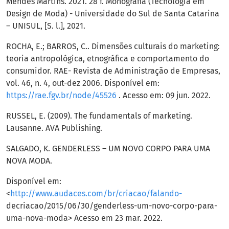
Mendes Martins. 2021. 28 f. Monografia (Tecnologia em
Design de Moda) - Universidade do Sul de Santa Catarina
– UNISUL, [S. l.], 2021.
ROCHA, E.; BARROS, C.. Dimensões culturais do marketing:
teoria antropológica, etnográfica e comportamento do
consumidor. RAE- Revista de Administração de Empresas,
vol. 46, n. 4, out-dez 2006. Disponível em:
https://rae.fgv.br/node/45526
. Acesso em: 09 jun. 2022.
RUSSEL, E. (2009). The fundamentals of marketing.
Lausanne. AVA Publishing.
SALGADO, K. GENDERLESS – UM NOVO CORPO PARA UMA
NOVA MODA.
Disponível em:
<
http://www.audaces.com/br/criacao/falando-
decriacao/2015/06/30/genderless-um-novo-corpo-para-
uma-nova-moda> Acesso em 23 mar. 2022.