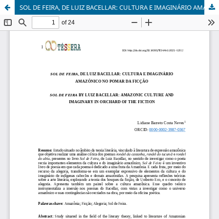
SOL DE FEIRA, DE LUIZ BACELLAR: CULTURA E IMAGINÁRIO AMAZÔNICO NO POMAR DA FICÇÃO