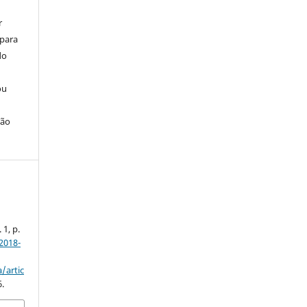
r
 para
do
ou
ção
. 1, p.
2018-
/artic
6.