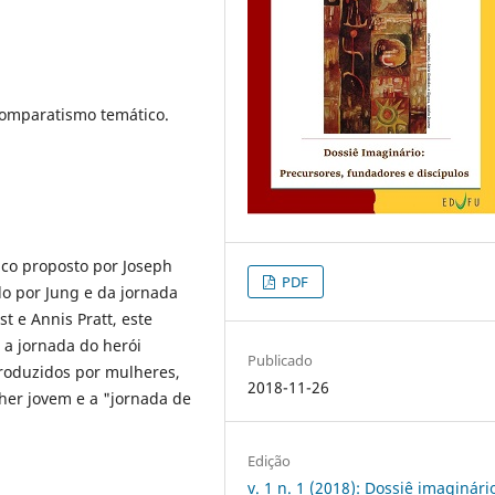
 comparatismo temático.
ico proposto por Joseph
PDF
o por Jung e da jornada
t e Annis Pratt, este
 a jornada do herói
Publicado
roduzidos por mulheres,
2018-11-26
her jovem e a "jornada de
Edição
v. 1 n. 1 (2018): Dossiê imaginári