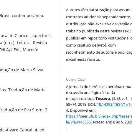
Autores têm autorização para assumi
 Brasil contemporâneo.
contratos adicionais separadamente,
distribuição não-exclusiva da versão 
trabalho publicada nesta revista (ex.:
a’ in Clarice Lispector’s
publicar em repositório institucional 
(org.). Leitura. Revista
como capítulo de livro), com
CHLA/UFAL, Maceió:
reconhecimento de autoria e publica
inicial nesta revista.
adução de Maria Sílvia
Como Citar
A jornada do herói e da heroína: uma
los. Tradução de Maria
discussão analógica à luz da
mitopsicocrítica.
Téssera
,
[S. l.]
, v. 1, n
58–74, 2018. DOI:
10.14393/TES-V1n1-
radução de Eva Stern. 3.
4
. Disponível em:
https://seer.ufu.br/index.php/tessera
le/view/43355
. Acesso em: 8 ago. 202
de Álvaro Cabral. 4. ed.