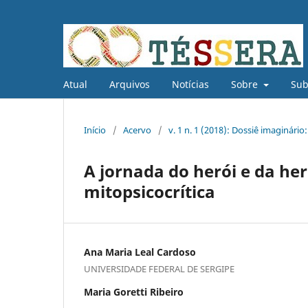
Atual
Arquivos
Notícias
Sobre
Su
Início
/
Acervo
/
v. 1 n. 1 (2018): Dossiê imaginário
A jornada do herói e da he
mitopsicocrítica
Ana Maria Leal Cardoso
UNIVERSIDADE FEDERAL DE SERGIPE
Maria Goretti Ribeiro