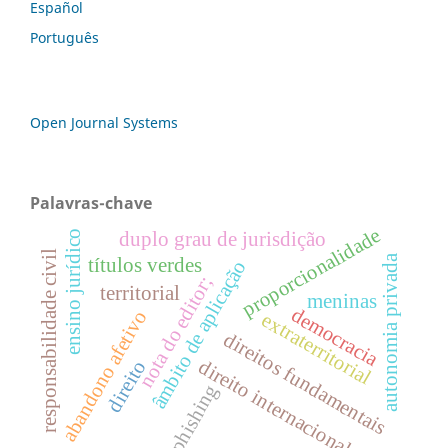
Español
Português
Open Journal Systems
Palavras-chave
proporcionalidade
ensino jurídico
duplo grau de jurisdição
responsabilidade civil
autonomia privada
títulos verdes
âmbito de aplicação
nota do editor;
territorial
meninas
democracia
abandono afetivo
extraterritorial
direitos fundamentais
direito internacional
direito
phishing