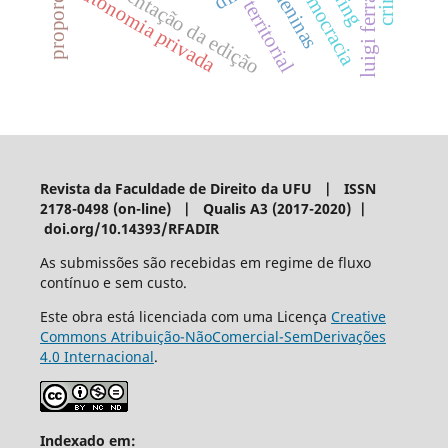
apresentação da edição
luigi ferrajoli
democracia
autonomia privada
meninas
territorial
Revista da Faculdade de Direito da UFU | ISSN
2178-0498 (on-line) | Qualis A3 (2017-2020) |
doi.org/10.14393/RFADIR
As submissões são recebidas em regime de fluxo
contínuo e sem custo.
Este obra está licenciada com uma Licença
Creative
Commons Atribuição-NãoComercial-SemDerivações
4.0 Internacional
.
Indexado em: