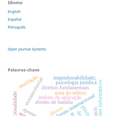
Idioma
English
Español
Português
Open Journal Systems
Palavras-chave
mutilação
impenhorabilidade;
extraterritorial
psicologia jurídica
crimes informáticos
direitos fundamentais
nota do editor;
proporcionalidade
direito internacional
âmbito de aplicação
direito de família
phishing
direito