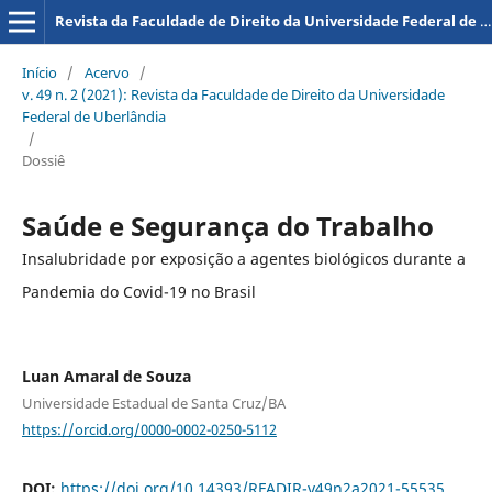
Revista da Faculdade de Direito da Universidade Federal de Uberlândia
Início
/
Acervo
/
v. 49 n. 2 (2021): Revista da Faculdade de Direito da Universidade
Federal de Uberlândia
/
Dossiê
Saúde e Segurança do Trabalho
Insalubridade por exposição a agentes biológicos durante a
Pandemia do Covid-19 no Brasil
Luan Amaral de Souza
Universidade Estadual de Santa Cruz/BA
https://orcid.org/0000-0002-0250-5112
DOI:
https://doi.org/10.14393/RFADIR-v49n2a2021-55535