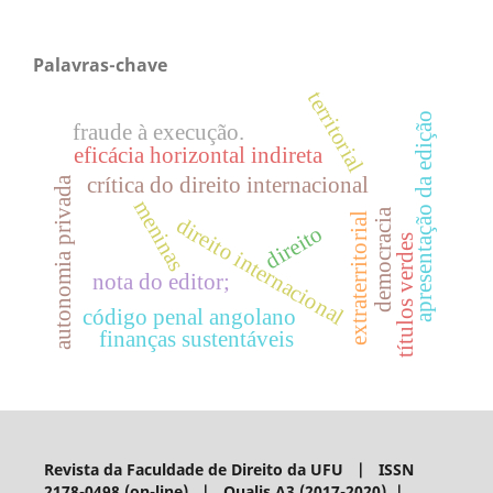
Palavras-chave
territorial
apresentação da edição
fraude à execução.
eficácia horizontal indireta
crítica do direito internacional
autonomia privada
meninas
democracia
extraterritorial
direito internacional
direito
títulos verdes
nota do editor;
código penal angolano
finanças sustentáveis
Revista da Faculdade de Direito da UFU | ISSN
2178-0498 (on-line) | Qualis A3 (2017-2020) |