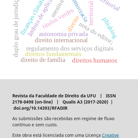
âmbito de aplicação
finanças climáticas
duplo grau de jurisdição
democracia
meninas
territorial
títulos verdes
direito
phishing
nota do editor;
autonomia privada
direito internacional
regulamento dos serviços digitais
direitos fundamentais
direito de família
direitos humanos
Revista da Faculdade de Direito da UFU | ISSN
2178-0498 (on-line) | Qualis A3 (2017-2020) |
doi.org/10.14393/RFADIR
As submissões são recebidas em regime de fluxo
contínuo e sem custo.
Este obra está licenciada com uma Licença
Creative