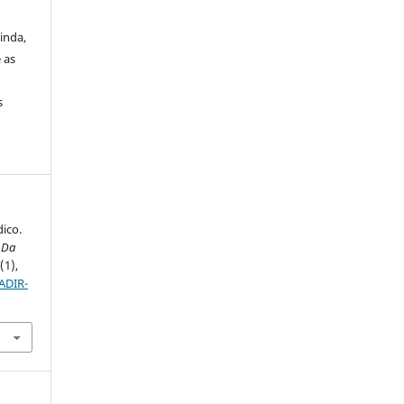
inda,
 as
s
dico.
 Da
7
(1),
ADIR-