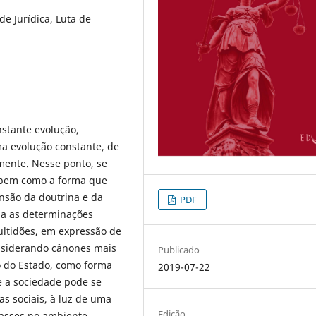
de Jurídica, Luta de
stante evolução,
ma evolução constante, de
ente. Nesse ponto, se
, bem como a forma que
ensão da doutrina e da
PDF
ia as determinações
ultidões, em expressão de
onsiderando cânones mais
Publicado
ão do Estado, como forma
2019-07-22
e a sociedade pode se
s sociais, à luz de uma
Edição
lasses no ambiente