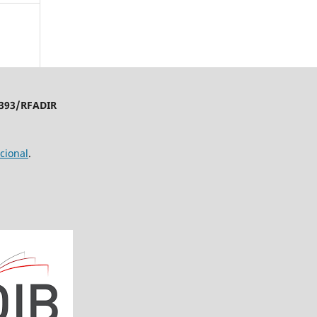
4393/RFADIR
cional
.