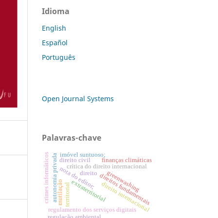
Idioma
English
Español
Português
Open Journal Systems
Palavras-chave
imóvel suntuoso;
crimes informáticos
autonomia privada
direito civil
finanças climáticas
crítica do direito internacional
nota do editor;
greenwashing
direito
direitos fundamentais
extraterritorial
mutilação
direito internacional
territorial
regulamento dos serviços digitais
regulação ambiental