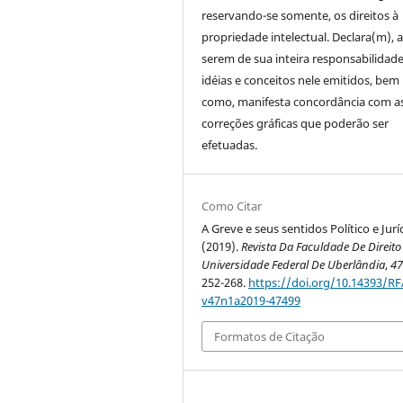
reservando-se somente, os direitos à
propriedade intelectual. Declara(m), a
serem de sua inteira responsabilidade
idéias e conceitos nele emitidos, bem
como, manifesta concordância com a
correções gráficas que poderão ser
efetuadas.
Como Citar
A Greve e seus sentidos Político e Jurí
(2019).
Revista Da Faculdade De Direito
Universidade Federal De Uberlândia
,
4
252-268.
https://doi.org/10.14393/RF
v47n1a2019-47499
Formatos de Citação