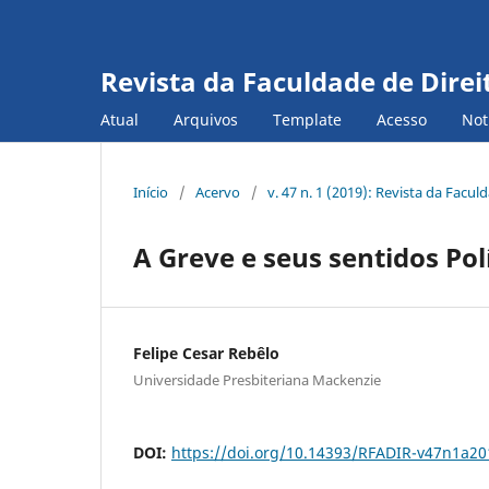
Revista da Faculdade de Direi
Atual
Arquivos
Template
Acesso
Not
Início
/
Acervo
/
v. 47 n. 1 (2019): Revista da Facu
A Greve e seus sentidos Polí
Felipe Cesar Rebêlo
Universidade Presbiteriana Mackenzie
DOI:
https://doi.org/10.14393/RFADIR-v47n1a2