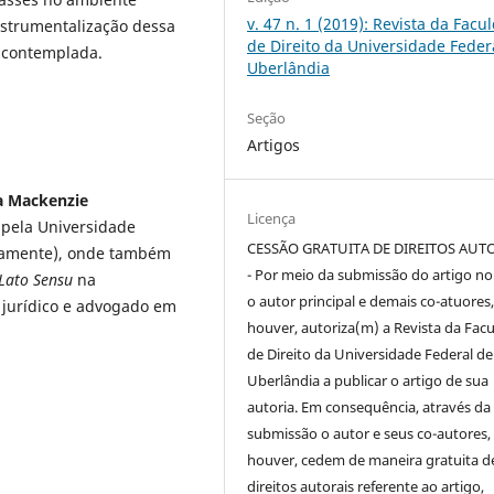
v. 47 n. 1 (2019): Revista da Facu
instrumentalização dessa
de Direito da Universidade Feder
e contemplada.
Uberlândia
Seção
Artigos
na Mackenzie
Licença
 pela Universidade
CESSÃO GRATUITA DE DIREITOS AUT
ivamente), onde também
- Por meio da submissão do artigo no 
Lato Sensu
na
o autor principal e demais co-atuores,
 jurídico e advogado em
houver, autoriza(m) a Revista da Fac
de Direito da Universidade Federal de
Uberlândia a publicar o artigo de sua
autoria. Em consequência, através da
submissão o autor e seus co-autores,
houver, cedem de maneira gratuita d
direitos autorais referente ao artigo,