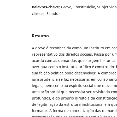
Palavras-chave:
Greve, Constituição, Subjetivida
classes, Estado
Resumo
A greve é reconhecida como um instituto em con
representativo dos direitos sociais. Passa por u
acordo com as demandas que surgem historicam
averigua como o instituto jurídico é construído
sua feição política pode desenvolver. A compre
jurisprudência se faz necessária, em consonânc
legais, bem como ao espírito social que move m
uma ação social que necessita ser revisitada c
profundos, e do próprio direito e da constituiç
de legitimação da estrutura institucional em qu
formatar. A forma de concretização das demanda
preocupação que se compactue com a luta de c