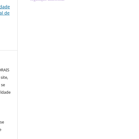
ldade
al de
ORAIS
site,
 se
uldade
 se
e