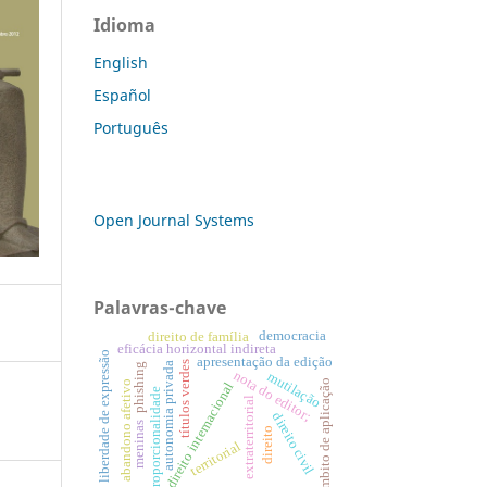
Idioma
English
Español
Português
Open Journal Systems
Palavras-chave
democracia
direito de família
eficácia horizontal indireta
liberdade de expressão
apresentação da edição
títulos verdes
autonomia privada
phishing
nota do editor;
mutilação
âmbito de aplicação
abandono afetivo
direito internacional
proporcionalidade
extraterritorial
direito civil
meninas
direito
territorial