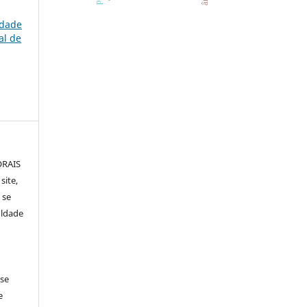
ldade
al de
ORAIS
site,
 se
uldade
 se
e