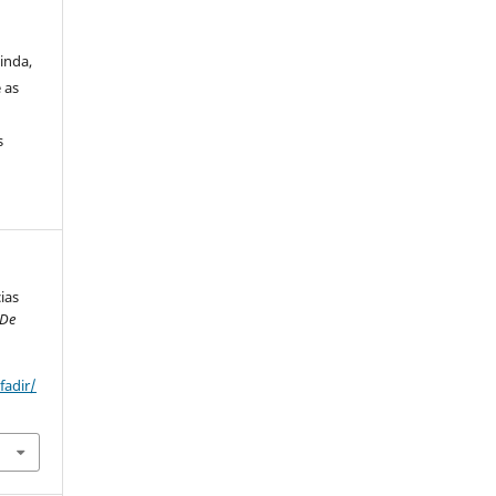
inda,
 as
s
ias
 De
fadir/