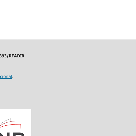
4393/RFADIR
cional
.