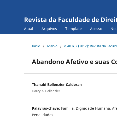
Revista da Faculdade de Direi
Atual
Arquivos
Template
Acesso
Not
Início
/
Acervo
/
v. 40 n. 2 (2012): Revista da Facu
Abandono Afetivo e suas C
Thanabi Bellenzier Calderan
Darcy A. Bellenzier
Palavras-chave:
Família, Dignidade Humana, Af
Penalidades