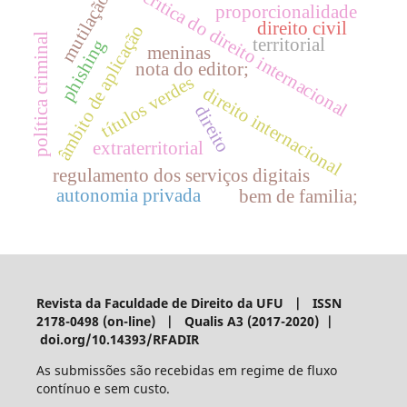
crítica do direito internacional
mutilação
proporcionalidade
direito civil
âmbito de aplicação
política criminal
territorial
phishing
meninas
nota do editor;
títulos verdes
direito internacional
direito
extraterritorial
regulamento dos serviços digitais
autonomia privada
bem de familia;
Revista da Faculdade de Direito da UFU | ISSN
2178-0498 (on-line) | Qualis A3 (2017-2020) |
doi.org/10.14393/RFADIR
As submissões são recebidas em regime de fluxo
contínuo e sem custo.