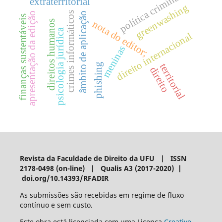
política criminal
extraterritorial
greenwashing
crimes informáticos
âmbito de aplicação
apresentação da edição
finanças sustentáveis
direitos humanos
nota do editor;
psicologia jurídica
direito internacional
meninas
phishing
territorial
direito
Revista da Faculdade de Direito da UFU | ISSN
2178-0498 (on-line) | Qualis A3 (2017-2020) |
doi.org/10.14393/RFADIR
As submissões são recebidas em regime de fluxo
contínuo e sem custo.
Este obra está licenciada com uma Licença
Creative