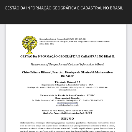
Voltar
GESTÃO DA INFORMAÇÃO GEOGRÁFICA E CADASTRAL NO BRASIL
aos
Detalhes
Bai
do
Ba
Artigo
PD