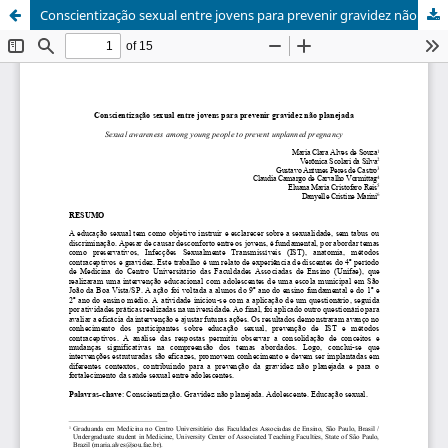
Conscientização sexual entre jovens para prevenir gravidez não planejada