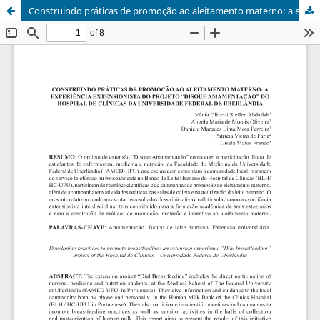
Construindo práticas de promoção ao aleitamento materno: a experiência extensionista do projeto "Disque Amamentação" do Hospital de Clínicas da Universidade Federal de Uberlândia