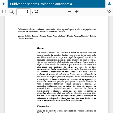
Cultivando saberes, colhendo autonomia