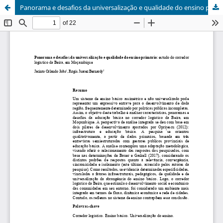
Panorama e desafios da universalização e qualidade do ensino primário