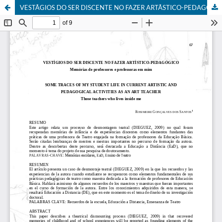
VESTÃGIOS DO SER DISCENTE NO FAZER ARTÃSTICO-PEDAGÓGICO: Memórias de professores e professoras em mim