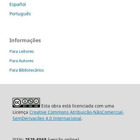
Español
Português
Informações
Para Leitores
Para Autores
Para Bibliotecários
Esta obra está licenciada com uma
Licença
Creative Commons Atribuição-NãoComercial-
SemDerivações 4.0 Internacional
.
ISSN:
2525-5568
(versão online)
.