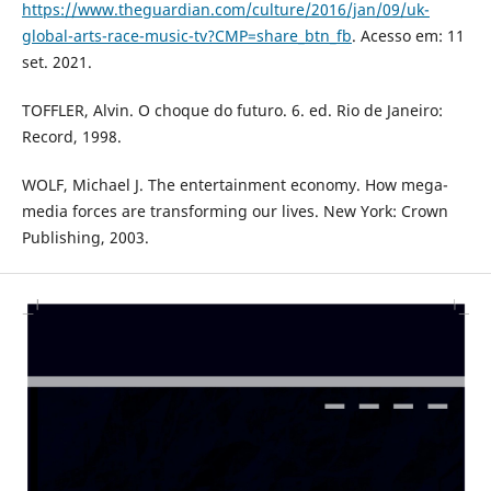
https://www.theguardian.com/culture/2016/jan/09/uk-
global-arts-race-music-tv?CMP=share_btn_fb
. Acesso em: 11
set. 2021.
TOFFLER, Alvin. O choque do futuro. 6. ed. Rio de Janeiro:
Record, 1998.
WOLF, Michael J. The entertainment economy. How mega-
media forces are transforming our lives. New York: Crown
Publishing, 2003.