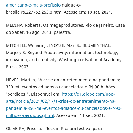
americano-e-mais-profissio
nalque-o-
brasileiro,227752,253,0.htm. Acesso em: 10 set. 2021.
MEDINA, Roberta. Os megaprodutores. Rio de Janeiro, Casa
do Saber, 16 ago. 2013, palestra.
MITCHELL, William J.; INOYSE, Alan S.; BLUMENTHAL,
Marjory S. Beyond Productivity: information, technology,
innovation, and creativity. Washington: National Academy
Press, 2003.
NEVES, Marília. “A crise do entretenimento na pandemia:
350 mil eventos adiados ou cancelados e R$ 90 bilhões
'perdidos'”. Disponível em:
https://g1.globo.com/pop-
arte/noticia/2021/02/17/a-crise-do-entretenimento-na-
pandemia-350-mil-eventos-adiados-ou-cancelados-e-r-90-
milhoes-perdidos.ghtml
. Acesso em: 11 set. 2021.
OLIVEIRA, Priscila. “Rock in Rio: um festival para