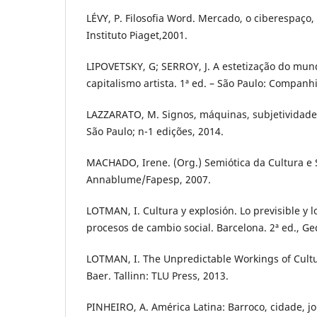
LÉVY, P. Filosofia Word. Mercado, o ciberespaço, 
Instituto Piaget,2001.
LIPOVETSKY, G; SERROY, J. A estetização do mund
capitalismo artista. 1ª ed. – São Paulo: Companhi
LAZZARATO, M. Signos, máquinas, subjetividades
São Paulo; n-1 edições, 2014.
MACHADO, Irene. (Org.) Semiótica da Cultura e 
Annablume/Fapesp, 2007.
LOTMAN, I. Cultura y explosión. Lo previsible y l
procesos de cambio social. Barcelona. 2ª ed., Ged
LOTMAN, I. The Unpredictable Workings of Cultu
Baer. Tallinn: TLU Press, 2013.
PINHEIRO, A. América Latina: Barroco, cidade, jo