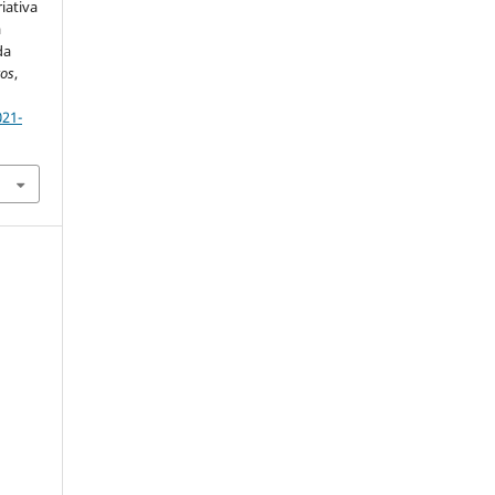
iativa
a
da
os
,
021-