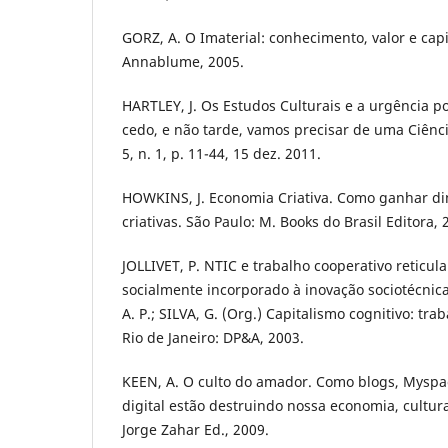
GORZ, A. O Imaterial: conhecimento, valor e capi
Annablume, 2005.
HARTLEY, J. Os Estudos Culturais e a urgência po
cedo, e não tarde, vamos precisar de uma Ciência
5, n. 1, p. 11-44, 15 dez. 2011.
HOWKINS, J. Economia Criativa. Como ganhar di
criativas. São Paulo: M. Books do Brasil Editora, 
JOLLIVET, P. NTIC e trabalho cooperativo reticul
socialmente incorporado à inovação sociotécnic
A. P.; SILVA, G. (Org.) Capitalismo cognitivo: tra
Rio de Janeiro: DP&A, 2003.
KEEN, A. O culto do amador. Como blogs, Myspac
digital estão destruindo nossa economia, cultura 
Jorge Zahar Ed., 2009.