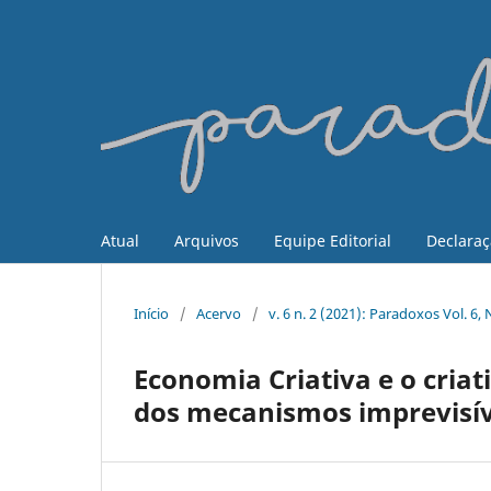
Atual
Arquivos
Equipe Editorial
Declaraç
Início
/
Acervo
/
v. 6 n. 2 (2021): Paradoxos Vol. 
Economia Criativa e o criat
dos mecanismos imprevisív