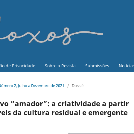
ão de Privacidade
Sobre a Revista
Submissões
Notícia
6, Número 2, Julho a Dezembro de 2021
/
Dossiê
ivo “amador”: a criatividade a partir
eis da cultura residual e emergente