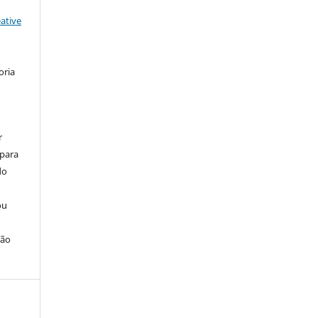
ative
oria
r
 para
do
ou
ção