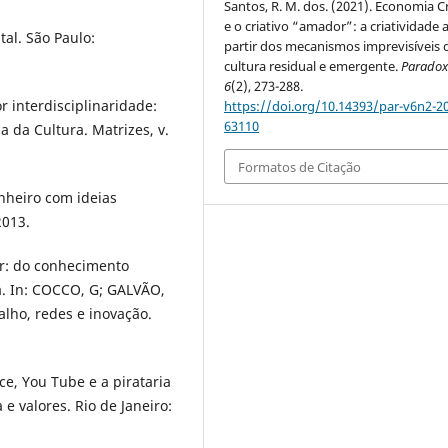
Santos, R. M. dos. (2021). Economia Cr
e o criativo “amador”: a criatividade 
tal. São Paulo:
partir dos mecanismos imprevisíveis 
cultura residual e emergente.
Paradox
6
(2), 273-288.
r interdisciplinaridade:
https://doi.org/10.14393/par-v6n2-2
63110
 da Cultura. Matrizes, v.
Formatos de Citação
nheiro com ideias
2013.
ar: do conhecimento
a. In: COCCO, G; GALVÃO,
balho, redes e inovação.
e, You Tube e a pirataria
e valores. Rio de Janeiro: