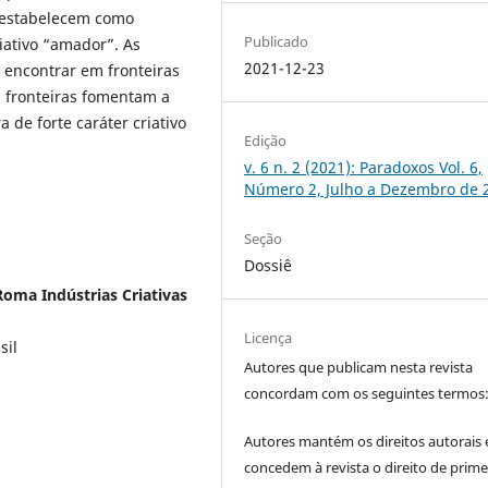
e estabelecem como
Publicado
riativo “amador”. As
2021-12-23
 encontrar em fronteiras
is fronteiras fomentam a
de forte caráter criativo
Edição
v. 6 n. 2 (2021): Paradoxos Vol. 6,
Número 2, Julho a Dezembro de 
Seção
Dossiê
oma Indústrias Criativas
Licença
sil
Autores que publicam nesta revista
concordam com os seguintes termos
Autores mantém os direitos autorais 
concedem à revista o direito de prime