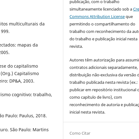
publicação, com o trabalho
simultaneamente licenciado sob a
Cre
Commons Attribution License
que
tos multiculturais da
permitindo o compartilhamento do
1999.
trabalho com reconhecimento da aut
do trabalho e publicação inicial nesta
nectados: mapas da
revista.
2005.
Autores têm autorização para assumi
ese do capitalismo
contratos adicionais separadamente,
 (Org.) Capitalismo
distribuição não-exclusiva da versão 
eiro: DP&A, 2003.
trabalho publicada nesta revista (ex.:
publicar em repositório institucional 
lismo cognitivo: trabalho,
como capítulo de livro), com
reconhecimento de autoria e publica
inicial nesta revista.
o Paulo: Paulus, 2018.
turo. São Paulo: Martins
Como Citar