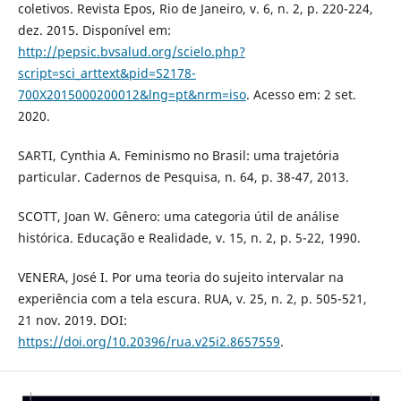
coletivos. Revista Epos, Rio de Janeiro, v. 6, n. 2, p. 220-224,
dez. 2015. Disponível em:
http://pepsic.bvsalud.org/scielo.php?
script=sci_arttext&pid=S2178-
700X2015000200012&lng=pt&nrm=iso
. Acesso em: 2 set.
2020.
SARTI, Cynthia A. Feminismo no Brasil: uma trajetória
particular. Cadernos de Pesquisa, n. 64, p. 38-47, 2013.
SCOTT, Joan W. Gênero: uma categoria útil de análise
histórica. Educação e Realidade, v. 15, n. 2, p. 5-22, 1990.
VENERA, José I. Por uma teoria do sujeito intervalar na
experiência com a tela escura. RUA, v. 25, n. 2, p. 505-521,
21 nov. 2019. DOI:
https://doi.org/10.20396/rua.v25i2.8657559
.