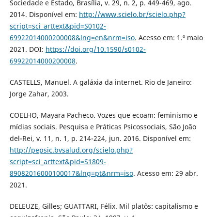
Sociedade e Estado, Brasília, v. 29, n. 2, p. 449-469, ago.
2014. Disponível em:
http://www.scielo.br/scielo.php?
script=sci_arttext&pid=S0102-
69922014000200008&lng=en&nrm=iso
. Acesso em: 1.º maio
2021. DOI:
https://doi.org/10.1590/s0102-
69922014000200008
.
CASTELLS, Manuel. A galáxia da internet. Rio de Janeiro:
Jorge Zahar, 2003.
COELHO, Mayara Pacheco. Vozes que ecoam: feminismo e
mídias sociais. Pesquisa e Práticas Psicossociais, São João
del-Rei, v. 11, n. 1, p. 214-224, jun. 2016. Disponível em:
http://pepsic.bvsalud.org/scielo.php?
script=sci_arttext&pid=S1809-
89082016000100017&lng=pt&nrm=iso
. Acesso em: 29 abr.
2021.
DELEUZE, Gilles; GUATTARI, Félix. Mil platôs: capitalismo e