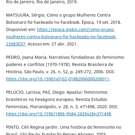
Rio de Janeiro, Rio de Janeiro, 2019.
MATSUURA, Sérgio. Como o grupo Mulheres Contra
Bolsonaro foi hackeado no Facebook. Época, 19 set. 2018.
Disponível em:
https://epoca.globo.com/como-grupo-
mulheres-contra-bolsonaro-foi-hackeado-no-facebook-
23083037
. Acesso em: 27 abr. 2021.
PEDRO, Joana Maria. Narrativas fundadoras do feminismo:
poderes e conflitos (1970-1978). Revista Brasileira de
História, São Paulo, v. 26, n. 52, p. 249-272, 2006. DOI:
https://doi.org/10.1590/s0102-01882006000200011
.
PELÚCIO, Larissa; PAZ, Diego. #paslui: feminismos
brasileiros no hexágono europeu. Revista Estudos
Feministas, Florianópolis, v. 28, n. 3, e71498, 2020. DOI:
https://doi.org/10.1590/1806-9584-2020v28n371498
.
PINTO, Céli Regina Jardin. Uma história do feminismo no
Brasil. São Paulo: Fundação Perseu Abramo, 2003.