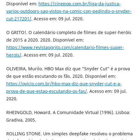
Disponível em:
https://cinepop.com.br/liga-da-justica-
varios-outdoors-sao-vistos-na-comic-con-pedindo-o-snyder-
cut-217201/
. Acesso em: 09 jul. 2020.
O GRITO!. O calendário completo de filmes de super-heróis
de 2015 a 2020. 2020. Disponível em:
https://www.revistaogrito.com/calendario-filmes-super-
herois/
. Acesso em: 09 jul. 2020.
OLIVEIRA, Murilo. HBO Max diz que “Snyder Cut” é a prova
de que estão escutando os fãs. 2020. Disponível em:
https://ovicio.com.br/hbo-max-diz-que-snyder-cut-e-a-
prova-de-que-estao-escutando-os-fas/
. Acesso em: 09 jul.
2020.
RHEINGOLD, Howard. A Comunidade Virtual (1996). Lisboa:
Gradiva, 2005.
ROLLING STONE. Um simples deepfake resolveu o problema