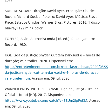
2011.
SUICIDE SQUAD. Direção: David Ayer. Produção: Charles
Roven; Richard Suckle. Roteiro: David Ayer. Música: Steven
Price. Estados Unidos: Warner Bros. Pictures, 2016. 1 disco
blu-ray (122 min), color.
TOFFLER, Alvin. A terceira onda [16. ed.]. Rio de janeiro:
Record, 1980.
UOL. Liga da Justiça: Snyder Cut tem Darkseid e 4 horas de
duração; veja trailer. 2020. Disponível em:
https://entretenimento.uol.com.br/noticias/redacao/2020/08/22
da-justica-snyder-cut-tem-darkseid-e-4-horas-de-duracao-
veja-trailer.htm
. Acesso em: 09 jul. 2020.
WARNER BROS. PICTURES BRASIL. Liga da Justiça - Trailer
Oficial 1 (dub) [HD]. 2017. Disponível em:
https://www.youtube.com/watch?v=BZUm2lpPoKM
. Acesso
em: 09 jul. 2020.