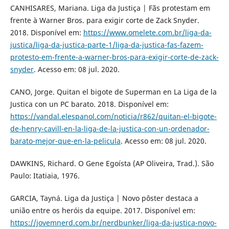
CANHISARES, Mariana. Liga da Justiça | Fãs protestam em
frente à Warner Bros. para exigir corte de Zack Snyder.
2018. Disponível em:
https://www.omelete.com.br/liga-da-
justica/liga-da-justica-parte-1/liga-da-justica-fas-fazem-
protesto-em-frente-a-warner-bros-para-exigir-corte-de-zack-
snyder
. Acesso em: 08 jul. 2020.
CANO, Jorge. Quitan el bigote de Superman en La Liga de la
Justica con un PC barato. 2018. Disponível em:
https://vandal.elespanol.com/noticia/r862/quitan-el-bigote-
de-henry-cavill-en-la-liga-de-la-justica-con-un-ordenador-
barato-mejor-que-en-la-pelicula
. Acesso em: 08 jul. 2020.
DAWKINS, Richard. O Gene Egoísta (AP Oliveira, Trad.). São
Paulo: Itatiaia, 1976.
GARCIA, Tayná. Liga da Justiça | Novo pôster destaca a
união entre os heróis da equipe. 2017. Disponível em:
https://jovemnerd.com.br/nerdbunker/liga-da-justica-novo-