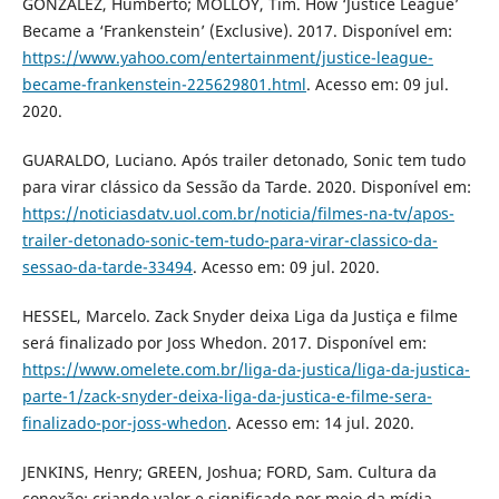
GONZALEZ, Humberto; MOLLOY, Tim. How ‘Justice League’
Became a ‘Frankenstein’ (Exclusive). 2017. Disponível em:
https://www.yahoo.com/entertainment/justice-league-
became-frankenstein-225629801.html
. Acesso em: 09 jul.
2020.
GUARALDO, Luciano. Após trailer detonado, Sonic tem tudo
para virar clássico da Sessão da Tarde. 2020. Disponível em:
https://noticiasdatv.uol.com.br/noticia/filmes-na-tv/apos-
trailer-detonado-sonic-tem-tudo-para-virar-classico-da-
sessao-da-tarde-33494
. Acesso em: 09 jul. 2020.
HESSEL, Marcelo. Zack Snyder deixa Liga da Justiça e filme
será finalizado por Joss Whedon. 2017. Disponível em:
https://www.omelete.com.br/liga-da-justica/liga-da-justica-
parte-1/zack-snyder-deixa-liga-da-justica-e-filme-sera-
finalizado-por-joss-whedon
. Acesso em: 14 jul. 2020.
JENKINS, Henry; GREEN, Joshua; FORD, Sam. Cultura da
conexão: criando valor e significado por meio da mídia