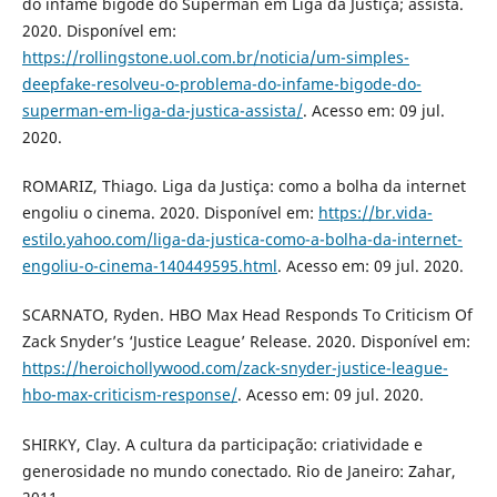
do infame bigode do Superman em Liga da Justiça; assista.
2020. Disponível em:
https://rollingstone.uol.com.br/noticia/um-simples-
deepfake-resolveu-o-problema-do-infame-bigode-do-
superman-em-liga-da-justica-assista/
. Acesso em: 09 jul.
2020.
ROMARIZ, Thiago. Liga da Justiça: como a bolha da internet
engoliu o cinema. 2020. Disponível em:
https://br.vida-
estilo.yahoo.com/liga-da-justica-como-a-bolha-da-internet-
engoliu-o-cinema-140449595.html
. Acesso em: 09 jul. 2020.
SCARNATO, Ryden. HBO Max Head Responds To Criticism Of
Zack Snyder’s ‘Justice League’ Release. 2020. Disponível em:
https://heroichollywood.com/zack-snyder-justice-league-
hbo-max-criticism-response/
. Acesso em: 09 jul. 2020.
SHIRKY, Clay. A cultura da participação: criatividade e
generosidade no mundo conectado. Rio de Janeiro: Zahar,