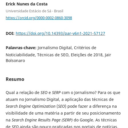
Erick Nunes da Costa
Universidade Estácio de Sá - Brasil
https://orcid.org/0000-0002-0860-3098
DOI:
https://doi.org/10.14393/par-v6n1-2021-57127
Palavras-chave:
Jornalismo Digital, Critérios de
Noticiabilidade, Técnicas de SEO, Eleições de 2018, Jair
Bolsonaro
Resumo
Qual a relação de
SEO
e
SERP
com o Jornalismo? Para os que
atuam no Jornalismo Digital, a aplicação das técnicas de
Search Engine Optimization
(
SEO
) pode fazer a diferença na
visibilidade de uma matéria a partir de seu posicionamento
na
Search Engine Results Page (SERP)
do Google. As técnicas
de
SEO
ainda são pouco praticadas nos portais de notícias.