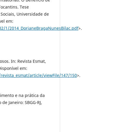
ocantins. Tese
 Sociais, Universidade de
vel em:
702/1/2014_DorianeBragaNunesBilac.pdf
>.
dosos. In: Revista Esmat,
Disponível em:
/revista_esmat/article/viewFile/147/150
>.
imento e na prática da
o de Janeiro: SBGG-RJ,