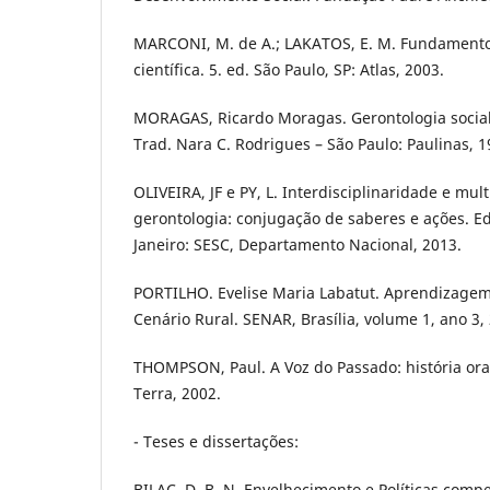
MARCONI, M. de A.; LAKATOS, E. M. Fundament
científica. 5. ed. São Paulo, SP: Atlas, 2003.
MORAGAS, Ricardo Moragas. Gerontologia social
Trad. Nara C. Rodrigues – São Paulo: Paulinas, 1
OLIVEIRA, JF e PY, L. Interdisciplinaridade e mul
gerontologia: conjugação de saberes e ações. E
Janeiro: SESC, Departamento Nacional, 2013.
PORTILHO. Evelise Maria Labatut. Aprendizagem
Cenário Rural. SENAR, Brasília, volume 1, ano 3,
THOMPSON, Paul. A Voz do Passado: história oral.
Terra, 2002.
- Teses e dissertações:
BILAC, D. B. N. Envelhecimento e Políticas comp