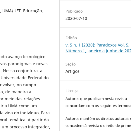
, UMA/UFT, Educação,
Publicado
2020-07-10
Edição
v. 5 n. 1 (2020): Paradoxos Vol. 5,
Número 1, Janeiro a Junho de 20
ado avanço tecnológico
ovos paradigmas e novas
Seção
. Nessa conjuntura, a
Artigos
 Universidade Federal do
envolver, no campo
Licença
a, de maneira a
por meio das relações
Autores que publicam nesta revista
cutir a UMA como um
concordam com os seguintes termos
 vida do indivíduo. Para
Autores mantém os direitos autorais 
ral temática. A partir da
concedem à revista o direito de prime
é um processo integrador,