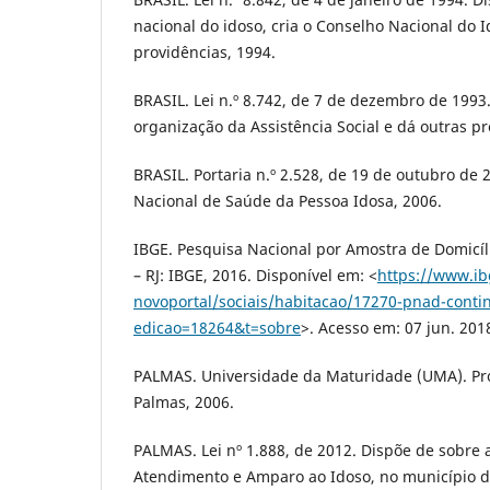
nacional do idoso, cria o Conselho Nacional do I
providências, 1994.
BRASIL. Lei n.º 8.742, de 7 de dezembro de 1993
organização da Assistência Social e dá outras pr
BRASIL. Portaria n.º 2.528, de 19 de outubro de 2
Nacional de Saúde da Pessoa Idosa, 2006.
IBGE. Pesquisa Nacional por Amostra de Domicíli
– RJ: IBGE, 2016. Disponível em: <
https://www.ibg
novoportal/sociais/habitacao/17270-pnad-conti
edicao=18264&t=sobre
>. Acesso em: 07 jun. 201
PALMAS. Universidade da Maturidade (UMA). Proj
Palmas, 2006.
PALMAS. Lei nº 1.888, de 2012. Dispõe de sobre a
Atendimento e Amparo ao Idoso, no município d