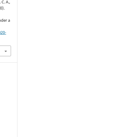
 C. A.,
0).
nder a
020-