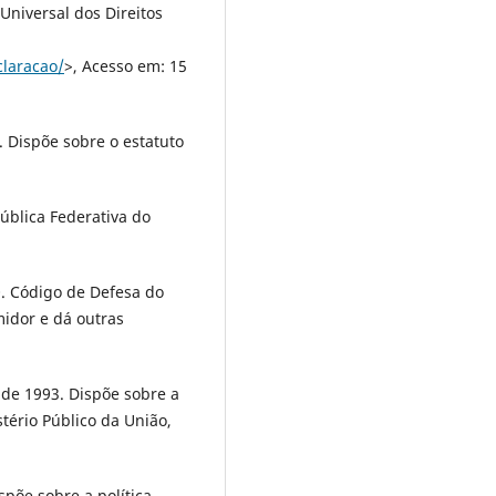
niversal dos Direitos
claracao/
>, Acesso em: 15
. Dispõe sobre o estatuto
pública Federativa do
0. Código de Defesa do
idor e dá outras
 de 1993. Dispõe sobre a
stério Público da União,
ispõe sobre a política