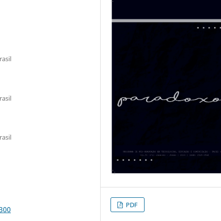
asil
asil
asil
PDF
4300