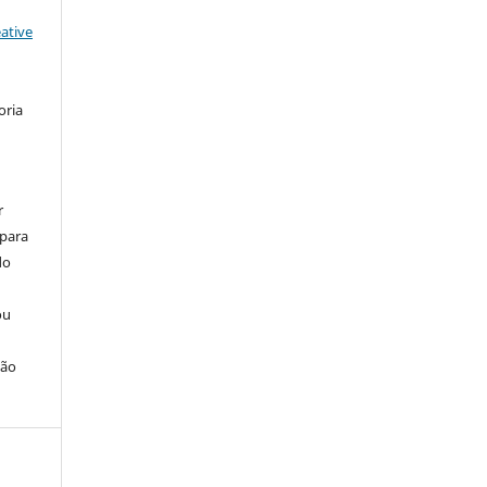
ative
oria
r
 para
do
ou
ção