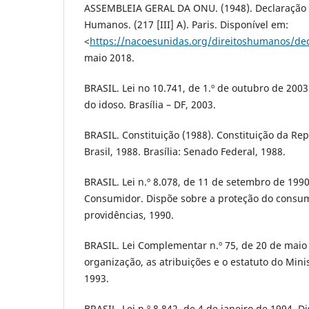
ASSEMBLEIA GERAL DA ONU. (1948). Declaração U
Humanos. (217 [III] A). Paris. Disponível em:
<
https://nacoesunidas.org/direitoshumanos/de
maio 2018.
BRASIL. Lei no 10.741, de 1.º de outubro de 2003
do idoso. Brasília – DF, 2003.
BRASIL. Constituição (1988). Constituição da Re
Brasil, 1988. Brasília: Senado Federal, 1988.
BRASIL. Lei n.º 8.078, de 11 de setembro de 199
Consumidor. Dispõe sobre a proteção do consum
providências, 1990.
BRASIL. Lei Complementar n.º 75, de 20 de maio
organização, as atribuições e o estatuto do Mini
1993.
BRASIL. Lei n.º 8.842, de 4 de janeiro de 1994. D