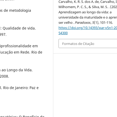
Carvalho, K. R. S. dos A. de, Carvalho, I.
Milhomem, P. C. S., & Silva, M. S. . (202
os de metodologia
Aprendizagem ao longo da vida: a
universidade da maturidade e o apre
ser velho .
Paradoxos
,
5
(1), 101-116.
https://doi.org/10.14393/par-v5n1-2
: Qualidade de vida.
54300
997.
Formatos de Citação
tiprofissionalidade em
ducação em Rede. Rio de
 ao Longo da Vida.
 2008.
 Rio de Janeiro: Paz e
ensatórias: O Benefício de