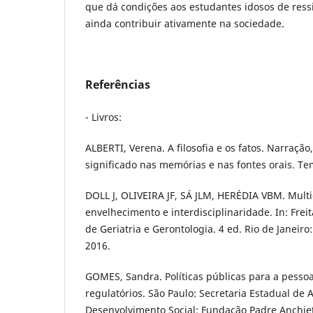
que dá condições aos estudantes idosos de ressi
ainda contribuir ativamente na sociedade.
Referências
- Livros:
ALBERTI, Verena. A filosofia e os fatos. Narração
significado nas memórias e nas fontes orais. Te
DOLL J, OLIVEIRA JF, SÁ JLM, HERÉDIA VBM. Mult
envelhecimento e interdisciplinaridade. In: Freit
de Geriatria e Gerontologia. 4 ed. Rio de Janei
2016.
GOMES, Sandra. Políticas públicas para a pessoa
regulatórios. São Paulo: Secretaria Estadual de A
Desenvolvimento Social: Fundação Padre Anchiet