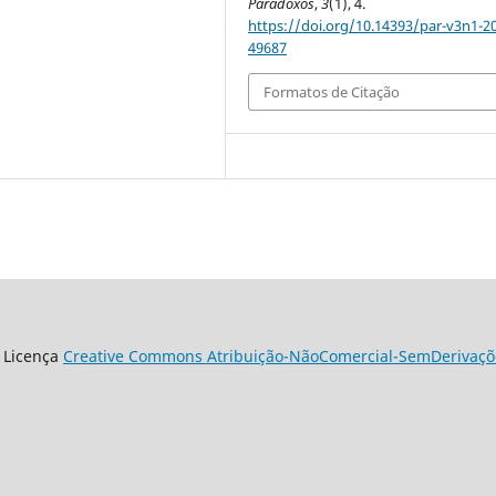
Paradoxos
,
3
(1), 4.
https://doi.org/10.14393/par-v3n1-2
49687
Formatos de Citação
 Licença
Creative Commons Atribuição-NãoComercial-SemDerivaçõe