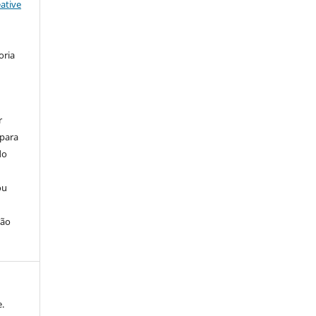
ative
oria
r
 para
do
ou
ção
.