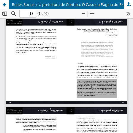
Redes Sociais e a prefeitura de Curitiba: O Caso da Página do Executivo Municipal no Facebook