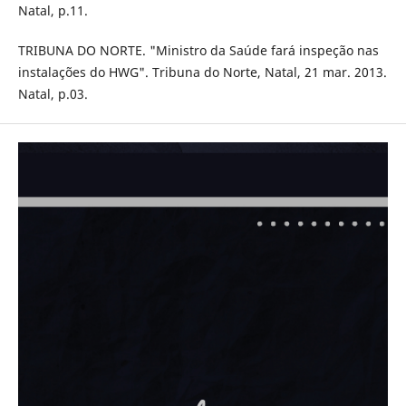
Natal, p.11.
TRIBUNA DO NORTE. "Ministro da Saúde fará inspeção nas
instalações do HWG". Tribuna do Norte, Natal, 21 mar. 2013.
Natal, p.03.