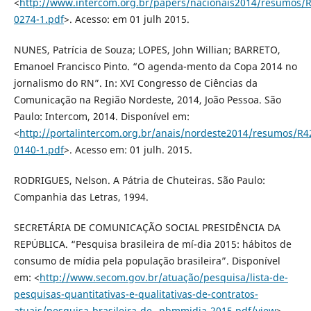
<
http://www.intercom.org.br/papers/nacionais2014/resumos/R
0274-1.pdf
>. Acesso: em 01 julh 2015.
NUNES, Patrícia de Souza; LOPES, John Willian; BARRETO,
Emanoel Francisco Pinto. “O agenda-mento da Copa 2014 no
jornalismo do RN”. In: XVI Congresso de Ciências da
Comunicação na Região Nordeste, 2014, João Pessoa. São
Paulo: Intercom, 2014. Disponível em:
<
http://portalintercom.org.br/anais/nordeste2014/resumos/R4
0140-1.pdf
>. Acesso em: 01 julh. 2015.
RODRIGUES, Nelson. A Pátria de Chuteiras. São Paulo:
Companhia das Letras, 1994.
SECRETÁRIA DE COMUNICAÇÃO SOCIAL PRESIDÊNCIA DA
REPÚBLICA. “Pesquisa brasileira de mí-dia 2015: hábitos de
consumo de mídia pela população brasileira”. Disponível
em: <
http://www.secom.gov.br/atuação/pesquisa/lista-de-
pesquisas-quantitativas-e-qualitativas-de-contratos-
atuais/pesquisa-brasileira-de--pbmmidia-2015.pdf/view
>.