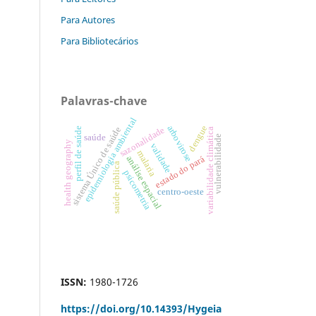
Para Autores
Para Bibliotecários
Palavras-chave
epidemiologia ambiental
arbovirose
dengue
sistema Único de saúde
sazonalidade
perfil de saúde
variabilidade climática
saúde
vulnerabilidade
health geography
validade
malaria
estado do pará
análise espacial
saúde pública
psicometria
centro-oeste
ISSN:
1980-1726
https://doi.org/
10.14393/Hygeia