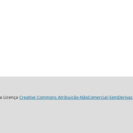
a Licença
Creative Commons Atribuição-NãoComercial-SemDerivaçõ