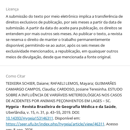
Licença
A submissão do texto por meio eletrônico implica a transferência de
direitos exclusivos de publicação, por seis meses a partir da data de
submissão. A partir da data do aceite para publicação, os direitos se
entendem por mais outros seis meses. Ao publicar o texto, a revista
se reserva o direito de manter o trabalho permanentemente
disponível, permitindo-se ao autor, após os seis meses de
exclusividade mencionados, a republicação, em quaisquer outros
meios de divulgação, desde que mencionada a fonte original.
Como Citar
TEIXEIRA SCHIER, Daiane; RAFAELI LEMOS, Mayara; GUIMARÃES
CAMARGO CAMPOS, Claudia; CARDOSO, Josiane Teresinha. ESTUDO
SOBRE A INFLUÊNCIA DE VARIÁVEIS METEREOLÓGICAS NOS CASOS
DE ACIDENTES POR ANIMAIS PEÇONHENTOS EM LAGES – SC.
Hygeia - Revista Brasileira de Geografia Médica e da Saúde
,
Uberlândia, v. 15, n. 31, p. 43–55, 2019. DOI:
10.14393/Hygeia153146311
. Disponível em:
https://seer.ufu.br/index.php/hygeia/article/view/46311
. Acesso
em: 8 ago. 2026.