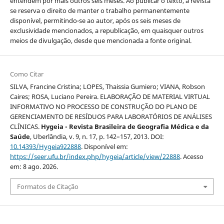
entendem por mais outros seis meses. Ao publicar o texto, a revista
se reserva o direito de manter o trabalho permanentemente
disponível, permitindo-se ao autor, após os seis meses de
exclusividade mencionados, a republicação, em quaisquer outros
meios de divulgação, desde que mencionada a fonte original.
Como Citar
SILVA, Francine Cristina; LOPES, Thaissia Gumiero; VIANA, Robson
Caires; ROSA, Luciano Pereira. ELABORAÇÃO DE MATERIAL VIRTUAL
INFORMATIVO NO PROCESSO DE CONSTRUÇÃO DO PLANO DE
GERENCIAMENTO DE RESÍDUOS PARA LABORATÓRIOS DE ANÁLISES
CLÍNICAS.
Hygeia - Revista Brasileira de Geografia Médica e da
Saúde
, Uberlândia, v. 9, n. 17, p. 142–157, 2013. DOI:
10.14393/Hygeia922888
. Disponível em:
https://seer.ufu.br/index.php/hygeia/article/view/22888
. Acesso
em: 8 ago. 2026.
Formatos de Citação