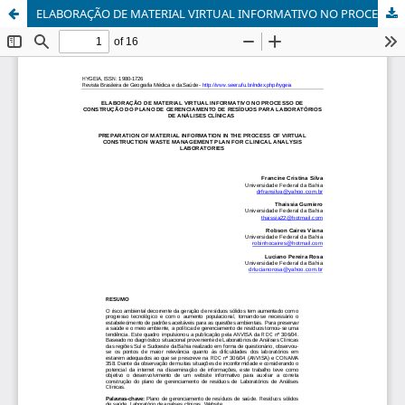
ELABORAÇÃO DE MATERIAL VIRTUAL INFORMATIVO NO PROCESSO DE CONSTRUÇÃO DO PLANO DE GERENCIAMENTO DE RESÍDUOS PARA LABORATÓRIOS DE ANÁLISES CLÍNICAS