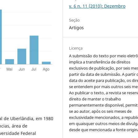
v. 6 n. 11 (2010): Dezembro
Seção
Artigos
Licença
A submissão do texto por meio eletr
implica a transferência de direitos
exclusivos de publicação, por seis me
partir da data de submissão. A partir 
data do aceite para publicação, os dir
se entendem por mais outros seis me
Ao publicar o texto, a revista se reser
direito de manter o trabalho
permanentemente disponível, permit
se ao autor, após os seis meses de
exclusividade mencionados, a republi
l de Uberlândia, em 1980
em quaisquer outros meios de divulg
cias, área de
desde que mencionada a fonte origina
ersidade Federal