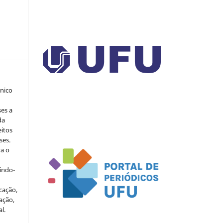
ônico
ses a
da
eitos
ses.
va o
indo-
cação,
ação,
l.