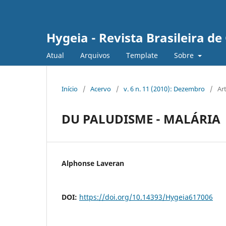
Hygeia - Revista Brasileira d
Atual
Arquivos
Template
Sobre
Início
/
Acervo
/
v. 6 n. 11 (2010): Dezembro
/
Ar
DU PALUDISME - MALÁRIA
Alphonse Laveran
DOI:
https://doi.org/10.14393/Hygeia617006