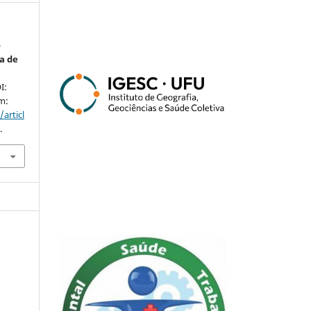
-
ra de
I:
em:
articl
.