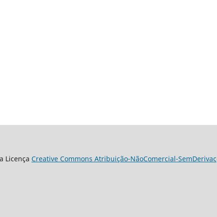
a Licença
Creative Commons Atribuição-NãoComercial-SemDerivaçõ