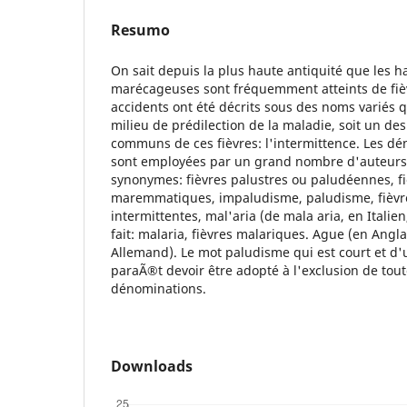
Resumo
On sait depuis la plus haute antiquité que les h
marécageuses sont fréquemment atteints de fièv
accidents ont été décrits sous des noms variés qu
milieu de prédilection de la maladie, soit un des
communs de ces fièvres: l'intermittence. Les d
sont employées par un grand nombre d'auteur
synonymes: fièvres palustres ou paludéennes, fi
maremmatiques, impaludisme, paludisme, fièvres
intermittentes, mal'aria (de mala aria, en Italien
fait: malaria, fièvres malariques. Ague (en Angla
Allemand). Le mot paludisme qui est court et 
paraÃ®t devoir être adopté à l'exclusion de tout
dénominations.
Downloads