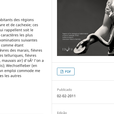
abitants des régions
re et de cachexie; ces
i rappellent soit le
 caractères les plus
énominations suivantes
s comme étant
èvres des marais, fièvres
 telluriques, fièvres
, mauvais air) d'oÃ¹ l'on a
is); Wechselfieber (en
d'un emploi commode me
PDF
es les autres
Publicado
02-02-2011
Edição