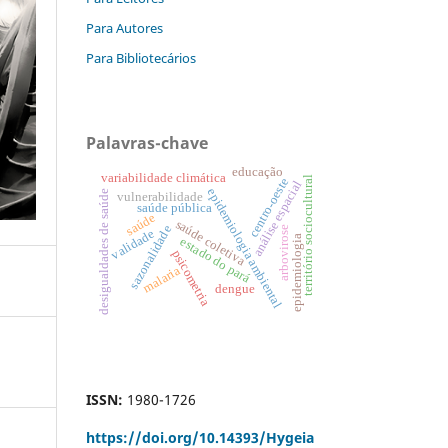
Para Autores
Para Bibliotecários
Palavras-chave
educação
variabilidade climática
território sociocultural
centro-oeste
análise espacial
epidemiologia ambiental
desigualdades de saúde
vulnerabilidade
saúde pública
saúde
saúde coletiva
sazonalidade
arbovirose
validade
epidemiologia
estado do pará
psicometria
malaria
dengue
ISSN:
1980-1726
https://doi.org/
10.14393/Hygeia