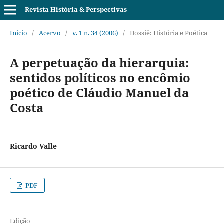
Revista História & Perspectivas
Início
/
Acervo
/
v. 1 n. 34 (2006)
/
Dossiê: História e Poética
A perpetuação da hierarquia:
sentidos políticos no encômio
poético de Cláudio Manuel da
Costa
Ricardo Valle
PDF
Edição