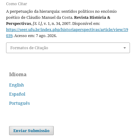
Como Citar
A perpetuação da hierarquia: sentidos políticos no encômio
poético de Cláudio Manuel da Costa.
Revista História &
Perspectivas
,
[S. l.]
, v. 1, n. 34, 2007. Disponível em:
https://seer.ufu.br/index.php/historiaperspectivas/article/view/19
039
. Acesso em: 7 ago. 2026.
Formatos de Citação
Idioma
English
Español
Português
Enviar Submissão