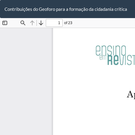
Voltar
aos
Contribuições do Geoforo para a formação da cidadania crítica
Detalhes
do
Artigo