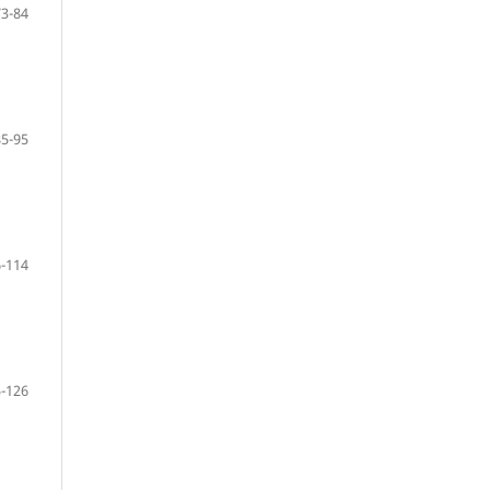
73-84
85-95
-114
-126