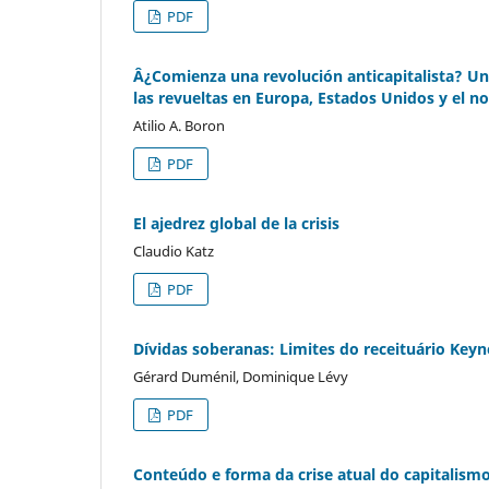
PDF
Â¿Comienza una revolución anticapitalista? Un
las revueltas en Europa, Estados Unidos y el no
Atilio A. Boron
PDF
El ajedrez global de la crisis
Claudio Katz
PDF
Dívidas soberanas: Limites do receituário Keyn
Gérard Duménil, Dominique Lévy
PDF
Conteúdo e forma da crise atual do capitalismo