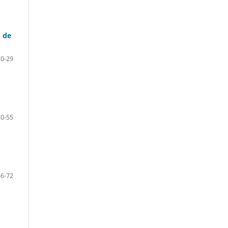
o de
20-29
30-55
56-72