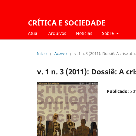
CRÍTICA E SOCIEDADE
Atual
Arquivos
Notícias
Sobre
Início
/
Acervo
/
v. 1 n. 3 (2011): Dossiê: A crise at
v. 1 n. 3 (2011): Dossiê: A c
Publicado:
20